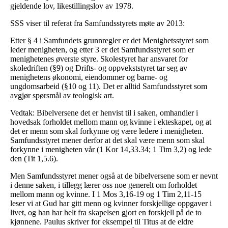
gjeldende lov, likestillingslov av 1978.
SSS viser til referat fra Samfundsstyrets møte av 2013:
Etter § 4 i Samfundets grunnregler er det Menighetsstyret som
leder menigheten, og etter 3 er det Samfundsstyret som er
menighetenes øverste styre. Skolestyret har ansvaret for
skoledriften (§9) og Drifts- og oppvekststyret tar seg av
menighetens økonomi, eiendommer og barne- og
ungdomsarbeid (§10 og 11). Det er alltid Samfundsstyret som
avgjør spørsmål av teologisk art.
Vedtak: Bibelversene det er henvist til i saken, omhandler i
hovedsak forholdet mellom mann og kvinne i ekteskapet, og at
det er menn som skal forkynne og være ledere i menigheten.
Samfundsstyret mener derfor at det skal være menn som skal
forkynne i menigheten vår (1 Kor 14,33.34; 1 Tim 3,2) og lede
den (Tit 1,5.6).
Men Samfundsstyret mener også at de bibelversene som er nevnt
i denne saken, i tillegg lærer oss noe generelt om forholdet
mellom mann og kvinne. I 1 Mos 3,16-19 og 1 Tim 2,11-15
leser vi at Gud har gitt menn og kvinner forskjellige oppgaver i
livet, og han har helt fra skapelsen gjort en forskjell på de to
kjønnene. Paulus skriver for eksempel til Titus at de eldre