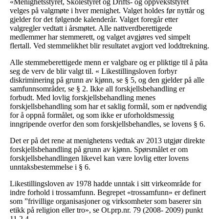
«Menighetsstyret, Skolestyret og Drifts- og oppvekststyret
velges på valgmøte i hver menighet. Valget holdes før nyttår og
gjelder for det følgende kalenderår. Valget foregår etter
valgregler vedtatt i årsmøtet. Alle nattverdberettigede
medlemmer har stemmerett, og valget avgjøres ved simpelt
flertall. Ved stemmelikhet blir resultatet avgjort ved loddtrekning.
Alle stemmeberettigede menn er valgbare og er pliktige til å påta
seg de verv de blir valgt til. « Likestillingsloven forbyr
diskriminering på grunn av kjønn, se § 5, og den gjelder på alle
samfunnsområder, se § 2. Ikke all forskjellsbehandling er
forbudt. Med lovlig forskjellsbehandling menes
forskjellsbehandling som har et saklig formål, som er nødvendig
for å oppnå formålet, og som ikke er uforholdsmessig
inngripende overfor den som forskjellsbehandles, se lovens § 6.
Det er på det rene at menighetens vedtak av 2013 utgjør direkte
forskjellsbehandling på grunn av kjønn. Spørsmålet er om
forskjellsbehandlingen likevel kan være lovlig etter lovens
unntaksbestemmelse i § 6.
Likestillingsloven av 1978 hadde unntak i sitt virkeområde for
indre forhold i trossamfunn. Begrepet «trossamfunn» er definert
som ”frivillige organisasjoner og virksomheter som baserer sin
etikk på religion eller tro», se Ot.prp.nr. 79 (2008- 2009) punkt
11.2.4.