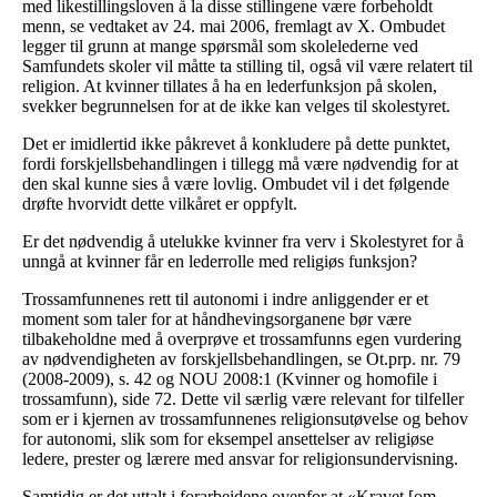
med likestillingsloven å la disse stillingene være forbeholdt
menn, se vedtaket av 24. mai 2006, fremlagt av X. Ombudet
legger til grunn at mange spørsmål som skolelederne ved
Samfundets skoler vil måtte ta stilling til, også vil være relatert til
religion. At kvinner tillates å ha en lederfunksjon på skolen,
svekker begrunnelsen for at de ikke kan velges til skolestyret.
Det er imidlertid ikke påkrevet å konkludere på dette punktet,
fordi forskjellsbehandlingen i tillegg må være nødvendig for at
den skal kunne sies å være lovlig. Ombudet vil i det følgende
drøfte hvorvidt dette vilkåret er oppfylt.
Er det nødvendig å utelukke kvinner fra verv i Skolestyret for å
unngå at kvinner får en lederrolle med religiøs funksjon?
Trossamfunnenes rett til autonomi i indre anliggender er et
moment som taler for at håndhevingsorganene bør være
tilbakeholdne med å overprøve et trossamfunns egen vurdering
av nødvendigheten av forskjellsbehandlingen, se Ot.prp. nr. 79
(2008-2009), s. 42 og NOU 2008:1 (Kvinner og homofile i
trossamfunn), side 72. Dette vil særlig være relevant for tilfeller
som er i kjernen av trossamfunnenes religionsutøvelse og behov
for autonomi, slik som for eksempel ansettelser av religiøse
ledere, prester og lærere med ansvar for religionsundervisning.
Samtidig er det uttalt i forarbeidene ovenfor at «Kravet [om