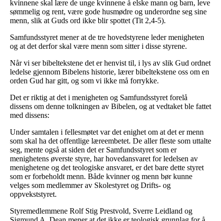
kvinnene skal lære de unge kvinnene å elske mann og barn, leve
sømmelig og rent, være gode husmødre og underordne seg sine
menn, slik at Guds ord ikke blir spottet (Tit 2,4-5).
Samfundsstyret mener at de tre hovedstyrene leder menigheten
og at det derfor skal være menn som sitter i disse styrene.
Når vi ser bibeltekstene det er henvist til, i lys av slik Gud ordnet
ledelse gjennom Bibelens historie, lærer bibeltekstene oss om en
orden Gud har gitt, og som vi ikke må forrykke.
Det er riktig at det i menigheten og Samfundsstyret forelå
dissens om denne tolkningen av Bibelen, og at vedtaket ble fattet
med dissens:
Under samtalen i fellesmøtet var det enighet om at det er menn
som skal ha det offentlige læreembetet. De aller fleste som uttalte
seg, mente også at siden det er Samfundsstyret som er
menighetens øverste styre, har hovedansvaret for ledelsen av
menighetene og det teologiske ansvaret, er det bare dette styret
som er forbeholdt menn. Både kvinner og menn bør kunne
velges som medlemmer av Skolestyret og Drifts- og
oppvekststyret.
Styremedlemmene Rolf Stig Prestvold, Sverre Leidland og
Sigmund A. Dean mener at det ikke er teologisk grunnlag for å