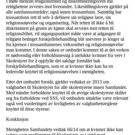
I møte mellom religionsfrihet og diskrimineringsvern må
rettighetene avveies mot hverandre. Likestillingsloven gjelder på
alle samfunnsområder; også innen trossamfunn. Samtidig har
trossamfunn rett til selv å definere sin religiøse lære, sin
religionsutøvelse og organisering. Når retten til ikke å bli
diskriminert på grunn av kjønn skal avveies mot retten til
religionsfrihet, vil utgangspunktet måtte være at adgangen til
religiøst betinget forskjellsbehandling blir snevrere jo lenger ut
fra kjernen i trossamfunnenes virksomhet og religionsutøvelse
man kommer. I denne saken er ombudet kommet til at det verken
er nødvendig eller forholdsmessig å utelukke kvinner fra verv i
Skolestyret for å oppfylle det saklige formålet bak
forskjellsbehandlingen, som er at kvinner ikke kan ha en
lederrolle knyttet til religionsutøvelsen i menigheten.
Etter det ombudet forstår, gjelder vedtaket av 2013 om
valgbarhet til Skolestyret for alle skolestyrene innen Samfundet.
Med mindre forholdene knyttet til de øvrige skolestyrene skiller
seg fra forholdene ved SSS, vil ombudets uttalelse være relevant
også ved vurderingen av lovligheten av valgbarhetsreglene
knyttet til disse styrene.
Konklusjon
Menigheten Samfundets vedtak 66/14 om at kvinner ikke kan
velges som medlemmer til Skolestyret, er i strid med