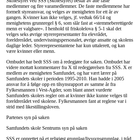
Skolestyret ved SSS (Skolestyret) består av åtte faste
medlemmer og fire varamedlemmer. De faste medlemmene har
formelt styreansvar, og velges av menigheten for ett år av
gangen. Kvinner kan ikke velges, jf. vedtak 66/14 og
menighetens grunnregel § 6, som slår fast at «stemmeberettigede
menn er valgbare». I henhold til friskolelova § 5-1 skal det
velges seks øvrige styrerepresentanter fra elevrådet,
foreldrerådet, undervisningspersonalet, øvrige ansatte og skolens
daglige leder. Styrerepresentantene har kun uttalerett, og kan
være kvinner eller menn.
Ombudet har bedt SSS om å redegjøre for saken. Ombudet har
videre mottatt kommentarer fra X til redegjørelsen fra SSS. X er
medlem av menigheten Samfundet, og har vært lærer på
Samfundets skoler i perioden 1995-2010. Han hadde i 2005
ansvar for å følge opp en tilsynsrapport av samme år fra
Fylkesmannen i Vest-Agder, som blant annet vurderte
Samfundets skolers regler om at kvinner ikke kunne velges til
foreldrerådet ved skolene. Fylkesmannen fant at reglene var i
strid med likestillingsloven.
Partenes syn på saken
Samfundets skole Sentrums syn på saken
SSS er opprettet på et religiøst grunnlag/livssynsgrunnlag, i tråd