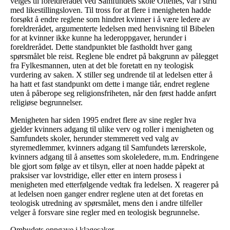
velges til foreldrerådet ved Samfundets skole Oftenes, var i strid
med likestillingsloven. Til tross for at flere i menigheten hadde
forsøkt å endre reglene som hindret kvinner i å være ledere av
foreldrerådet, argumenterte ledelsen med henvisning til Bibelen
for at kvinner ikke kunne ha lederoppgaver, herunder i
foreldrerådet. Dette standpunktet ble fastholdt hver gang
spørsmålet ble reist. Reglene ble endret på bakgrunn av pålegget
fra Fylkesmannen, uten at det ble foretatt en ny teologisk
vurdering av saken. X stiller seg undrende til at ledelsen etter å
ha hatt et fast standpunkt om dette i mange tiår, endret reglene
uten å påberope seg religionsfriheten, når den først hadde anført
religiøse begrunnelser.
Menigheten har siden 1995 endret flere av sine regler hva
gjelder kvinners adgang til ulike verv og roller i menigheten og
Samfundets skoler, herunder stemmerett ved valg av
styremedlemmer, kvinners adgang til Samfundets lærerskole,
kvinners adgang til å ansettes som skoleledere, m.m. Endringene
ble gjort som følge av et tilsyn, eller at noen hadde påpekt at
praksiser var lovstridige, eller etter en intern prosess i
menigheten med etterfølgende vedtak fra ledelsen. X reagerer på
at ledelsen noen ganger endrer reglene uten at det foretas en
teologisk utredning av spørsmålet, mens den i andre tilfeller
velger å forsvare sine regler med en teologisk begrunnelse.
Ombudets oppgave i klagesaker