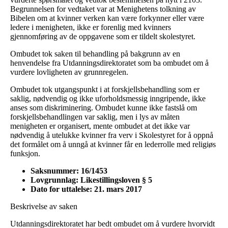
Begrunnelsen for vedtaket var at Menighetens tolkning av
Bibelen om at kvinner verken kan være forkynner eller være
ledere i menigheten, ikke er forenlig med kvinners
gjennomføring av de oppgavene som er tildelt skolestyret.
Ombudet tok saken til behandling på bakgrunn av en
henvendelse fra Utdanningsdirektoratet som ba ombudet om å
vurdere lovligheten av grunnregelen.
Ombudet tok utgangspunkt i at forskjellsbehandling som er
saklig, nødvendig og ikke uforholdsmessig inngripende, ikke
anses som diskriminering. Ombudet kunne ikke fastslå om
forskjellsbehandlingen var saklig, men i lys av måten
menigheten er organisert, mente ombudet at det ikke var
nødvendig å utelukke kvinner fra verv i Skolestyret for å oppnå
det formålet om å unngå at kvinner får en lederrolle med religiøs
funksjon.
Saksnummer: 16/1453
Lovgrunnlag: Likestillingsloven § 5
Dato for uttalelse: 21. mars 2017
Beskrivelse av saken
Utdanningsdirektoratet har bedt ombudet om å vurdere hvorvidt