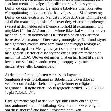
si at kun menn kan velges til medlemmer av Skolestyret og
Drifts- og oppvekststyret. De anførte bibelvers viser ikke, etter
vår oppfatning, at kvinner ikke kan velges inn i Skolestyret og
Drifts- og oppvekststyret. Når det i 1 Mos 3,16 står: Din lyst skal
stå til din mann, og han skal råde over deg, viser sammenhengen
i verset at det gjelder gifte kvinners forhold til ektemannen. Og
uttrykket i 1 Tim 2,12 om at en kvinne ikke skal være herre over
mannen, blir i en kommentar i Kurfyrstebibelen forklart med
herre over ektemannen. Etter våre grunnregler er Samfundsstyret
menighetenes øverste styre som blant annet avgjør teologiske
spørsmål, og det er Menighetsstyret som leder den lokale
menigheten. Derfor er disse styrene etter Guds ord forbeholdt
menn (Tit 1,5.6). Utover det mener vi at en har frihet til å velge
hvem som skal utføre andre menighetsoppgaver, enten det
gjelder styre- eller komitearbeid.
At det innenfor menigheten var dissens knyttet til
Samfundsstyrets fortolkning av Bibelen utelukker ikke at
vedtaket om forskjellsbehandling av kvinner er religiøst
begrunnet. Til støtte viser SSS til følgende ordlyd i NOU 2008:
1, pkt 7.2.4.2, s.71:
Utvalget mener også at det ikke bør stilles krav om enighet i
trossamfunnet om en fortolkning. Selv om det ikke er enighet
om disse spørsmålene innad i trossamfunnet, kan