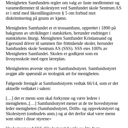
Menigheten Samfundets regler om valg av faste medlemmer og
varamedlemmer til skolestyret ved Samfundet skole Sentrum AS
er i strid med likestillingsloven § 5 om forbud mot
diskriminering på grunn av kjønn.
Menigheten Samfundet er et trossamfunn, opprettet i 1890 på
bakgrunn av utviklinger i statskirken, herunder endringer i
statskirkens liturgi. Menigheten Samfundet Kristiansand og
Egersund driver til sammen fire frittstående skoler, herunder
Samfundets skole Sentrum AS (SSS). SSS eies 100% av
Menigheten Samfundet. Skolen er godkjent som en
livssynsskole med egen læreplan.
Menighetens øverste styre er Samfundsstyret. Samfundsstyret
avgjør alle spørsmål av teologisk art for menigheten.
Følgende fremgår at Samfundsstyrets vedtak 66/14, som er det
aktuelle vedtaket i saken:
[…] det er menn som skal forkynne og være ledere i
menigheten..[…] Samfundsstyret mener at de tre hovedstyrene
leder menigheten (Samfundsstyret, Drifts- og oppvekststyret og
Skolestyret (ombudets anm.) og at det derfor skal være menn
som sitter i disse styrene»