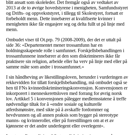
blitt ansatt som skoleleder. Det fremgår også av vedtaket av
2013 at de to øvrige hovedstyrene i menigheten, Samfundsstyret
og Drifts- og oppvekststyret, i tillegg til Skolestyret, fortsatt er
forbeholdt menn. Dette innebærer at kvalifiserte kvinner i
menigheten ikke får engasjere seg og delta fullt ut på linje med
menn.
Ombudet viser til Ot.prp. 79 (2008-2009), der det er uttalt på
side 36: «Departementet mener trossamfunn har en
holdningsskapende rolle i samfunnet. Forskjellsbehandlingen i
trossamfunnene innebærer at den som diskrimineres ikke får
praktisere sin religion, arbeide eller ha verv på linje med eller på
samme måte som andre i trossamfunnet.»
I sin håndheving av likestillingsloven, herunder i vurderingen av
rekkevidden for tillatt forskjellsbehandling, må ombudet også se
hen til FNs kvinnediskrimineringskonvensjon. Konvensjonen er
inkorporert i menneskerettsloven med forrang for øvrig norsk
lov. Artikkel 5 i konvensjonen pålegger medlemsstatene å treffe
nødvendige tiltak for å «endre sosiale og kulturelle
atferdsmønstre, med sikte på å avskaffe fordommer og
hevdvunnen og all annen praksis som bygger på stereotype
manns- og kvinneroller, eller på forestillingen om at et av
kjønnene er det andre underlegent eller overlegent».