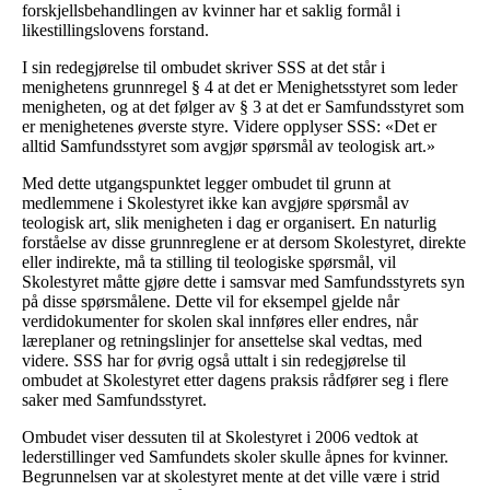
forskjellsbehandlingen av kvinner har et saklig formål i
likestillingslovens forstand.
I sin redegjørelse til ombudet skriver SSS at det står i
menighetens grunnregel § 4 at det er Menighetsstyret som leder
menigheten, og at det følger av § 3 at det er Samfundsstyret som
er menighetenes øverste styre. Videre opplyser SSS: «Det er
alltid Samfundsstyret som avgjør spørsmål av teologisk art.»
Med dette utgangspunktet legger ombudet til grunn at
medlemmene i Skolestyret ikke kan avgjøre spørsmål av
teologisk art, slik menigheten i dag er organisert. En naturlig
forståelse av disse grunnreglene er at dersom Skolestyret, direkte
eller indirekte, må ta stilling til teologiske spørsmål, vil
Skolestyret måtte gjøre dette i samsvar med Samfundsstyrets syn
på disse spørsmålene. Dette vil for eksempel gjelde når
verdidokumenter for skolen skal innføres eller endres, når
læreplaner og retningslinjer for ansettelse skal vedtas, med
videre. SSS har for øvrig også uttalt i sin redegjørelse til
ombudet at Skolestyret etter dagens praksis rådfører seg i flere
saker med Samfundsstyret.
Ombudet viser dessuten til at Skolestyret i 2006 vedtok at
lederstillinger ved Samfundets skoler skulle åpnes for kvinner.
Begrunnelsen var at skolestyret mente at det ville være i strid