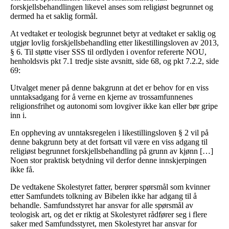
forskjellsbehandlingen likevel anses som religiøst begrunnet og
dermed ha et saklig formål.
At vedtaket er teologisk begrunnet betyr at vedtaket er saklig og
utgjør lovlig forskjellsbehandling etter likestillingsloven av 2013,
§ 6. Til støtte viser SSS til ordlyden i ovenfor refererte NOU,
henholdsvis pkt 7.1 tredje siste avsnitt, side 68, og pkt 7.2.2, side
69:
Utvalget mener på denne bakgrunn at det er behov for en viss
unntaksadgang for å verne en kjerne av trossamfunnenes
religionsfrihet og autonomi som lovgiver ikke kan eller bør gripe
inn i.
En oppheving av unntaksregelen i likestillingsloven § 2 vil på
denne bakgrunn bety at det fortsatt vil være en viss adgang til
religiøst begrunnet forskjellsbehandling på grunn av kjønn […]
Noen stor praktisk betydning vil derfor denne innskjerpingen
ikke få.
De vedtakene Skolestyret fatter, berører spørsmål som kvinner
etter Samfundets tolkning av Bibelen ikke har adgang til å
behandle. Samfundsstyret har ansvar for alle spørsmål av
teologisk art, og det er riktig at Skolestyret rådfører seg i flere
saker med Samfundsstyret, men Skolestyret har ansvar for