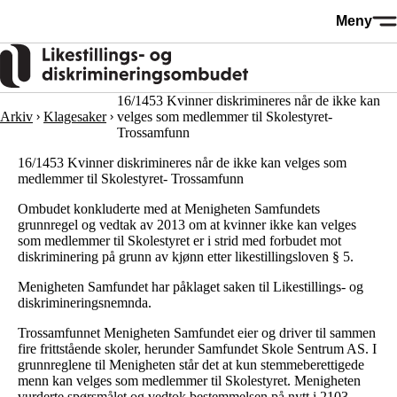
Hopp
Meny
til
hovedinnhold
16/1453 Kvinner diskrimineres når de ikke kan
Arkiv
Klagesaker
velges som medlemmer til Skolestyret-
Trossamfunn
16/1453 Kvinner diskrimineres når de ikke kan velges som
medlemmer til Skolestyret- Trossamfunn
Ombudet konkluderte med at Menigheten Samfundets
grunnregel og vedtak av 2013 om at kvinner ikke kan velges
som medlemmer til Skolestyret er i strid med forbudet mot
diskriminering på grunn av kjønn etter likestillingsloven § 5.
Menigheten Samfundet har påklaget saken til Likestillings- og
diskrimineringsnemnda.
Trossamfunnet Menigheten Samfundet eier og driver til sammen
fire frittstående skoler, herunder Samfundet Skole Sentrum AS. I
grunnreglene til Menigheten står det at kun stemmeberettigede
menn kan velges som medlemmer til Skolestyret. Menigheten
vurderte spørsmålet og vedtok bestemmelsen på nytt i 2103.