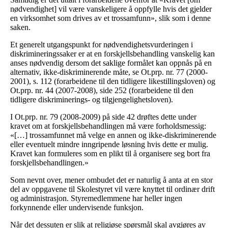
nødvendighet] vil være vanskeligere å oppfylle hvis det gjelder
en virksomhet som drives av et trossamfunn», slik som i denne
saken.
Et generelt utgangspunkt for nødvendighetsvurderingen i
diskrimineringssaker er at en forskjellsbehandling vanskelig kan
anses nødvendig dersom det saklige formålet kan oppnås på en
alternativ, ikke-diskriminerende måte, se Ot.prp. nr. 77 (2000-
2001), s. 112 (forarbeidene til den tidligere likestillingsloven) og
Ot.prp. nr. 44 (2007-2008), side 252 (forarbeidene til den
tidligere diskriminerings- og tilgjengelighetsloven).
I Ot.prp. nr. 79 (2008-2009) på side 42 drøftes dette under
kravet om at forskjellsbehandlingen må være forholdsmessig:
«[…] trossamfunnet må velge en annen og ikke-diskriminerende
eller eventuelt mindre inngripende løsning hvis dette er mulig.
Kravet kan formuleres som en plikt til å organisere seg bort fra
forskjellsbehandlingen.»
Som nevnt over, mener ombudet det er naturlig å anta at en stor
del av oppgavene til Skolestyret vil være knyttet til ordinær drift
og administrasjon. Styremedlemmene har heller ingen
forkynnende eller undervisende funksjon.
Når det dessuten er slik at religiøse spørsmål skal avgjøres av