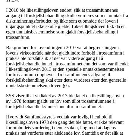
I 2010 ble likestillingsloven endret, slik at trossamfunnenes
adgang til forskjellsbehandling skulle vurderes som et unntak fra
diskrimineringsforbudet, og ikke som et område der loven i
utgangspunktet ikke skulle gjelde. Likestillingsloven fikk da en
egen unntaksbestemmelse som gjaldt forskjellsbehandling i
trossamfunn.
Bakgrunnen for lovendringen i 2010 var at begrensningen i
lovens virkeområde når det gjaldt indre forhold i trossamfunn i
praksis ble forstått slik at det var videre adgang til å
forskjellsbehandle innad i trossamfunnet enn det som var tiltenkt.
I likestillingsloven 2013 er den spesielle unntaksbestemmelsen
for trossamfunn opphevet. Trossamfunnenes adgang til
forskjellsbehandling skal etter dette vurderes etter den generelle
unntaksbestemmelsen i loven § 6.
SSS viser til at vedtaket av 2013 ble fattet da likestillingsloven
av 1978 fortsatt gjaldt, en lov som tillot trossamfunnene å
forskjellsbehandle kvinner innenfor trossamfunnet.
Hvorvidt Samfundsstyrets vedtak var lovlig i henhold til
likestillingsloven 1978 den gang det ble fattet, er ikke relevant
for ombudets vurdering i denne saken, i og med at dagens
praksis må vurderes etter gjeldende lov. Samtidig er det slik at