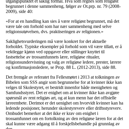
utgangspunktet et saklig formål. Hva som regnes som religiøst
begrunnet i denne sammenheng, følger av Ot.prp. nr. 79 (2008-
2009), side 40:
«For at en handling kan sies å være religiøst begrunnet, må det
være tale om forhold som har nær sammenheng med selve
religionsutøvelsen, dvs. praktiseringen av religionen.»
Saklighetsvurderingen må være konkret for det aktuelle
forholdet. Typiske eksempler på forhold som vil være tillatt, er å
vektlegge kjønn ved oppgaver eller stillinger knyttet til
fastsettelse av trossamfunnets lære, religiøse ritualer,
religionsundervisning og valg av religiøse ledere, prester, lærere
og konfirmasjonsledere, se Prop. 88 L. (2012-2013), side 88.
Det fremgår av referatet fra Fellesmøtet i 2013 at tolkningen av
Bibelen som SSS angir som begrunnelse for at kvinner ikke kan
velges til Skolestyret, er bestridt innenfor både menigheten og
Samfundsstyret. Det er enighet om at kvinner ikke kan avgjøre
spørsmål av rent religiøs art, og at kun menn har det offisielle
læreembete. Derimot er det uenighet om hvorvidt kvinner kan ha
ledende posisjoner, herunder skolestyreverv eller driftsstyreverv.
Ombudet bemerker at det ikke er krav om enighet i
trossamfunnet om en fortolkning av den religiøse læren for at det
skal kunne være adgang til å forskjellsbehandle på grunnlag av
den.