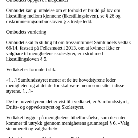
Ombudet kan gi uttalelse om et forhold er brudd på lov om
likestilling mellom kjønnene (likestillingsloven), se § 26 og
diskrimineringsombudsloven § 3 tredje ledd.
Ombudets vurdering
Ombudet skal ta stilling til om trossamfunnet Samfundets vedtak
66/14, fastsatt på Fellesmøtet i 2013, om at kvinner ikke er
valgbare til menighetens skolestyrer, er i strid med
likestillingsloven § 5.
Vedtaket er formulert slik:
«[…] Samfundsstyret mener at de tre hovedstyrene leder
menigheten og at det derfor skal være menn som sitter i disse
styrene. […]»
De tre hovedstyrene det er vist til i vedtaket, er Samfundsstyret,
Drifts- og oppvekststyret og Skolestyret.
Vedtaket bygger på menighetens bibelforståelse, som dessuten
kommer til uttrykk gjennom menighetens grunnregel § 6, «Valg,
stemmerett og valgbarhet»: