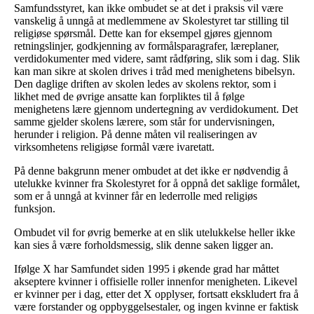
Samfundsstyret, kan ikke ombudet se at det i praksis vil være
vanskelig å unngå at medlemmene av Skolestyret tar stilling til
religiøse spørsmål. Dette kan for eksempel gjøres gjennom
retningslinjer, godkjenning av formålsparagrafer, læreplaner,
verdidokumenter med videre, samt rådføring, slik som i dag. Slik
kan man sikre at skolen drives i tråd med menighetens bibelsyn.
Den daglige driften av skolen ledes av skolens rektor, som i
likhet med de øvrige ansatte kan forpliktes til å følge
menighetens lære gjennom undertegning av verdidokument. Det
samme gjelder skolens lærere, som står for undervisningen,
herunder i religion. På denne måten vil realiseringen av
virksomhetens religiøse formål være ivaretatt.
På denne bakgrunn mener ombudet at det ikke er nødvendig å
utelukke kvinner fra Skolestyret for å oppnå det saklige formålet,
som er å unngå at kvinner får en lederrolle med religiøs
funksjon.
Ombudet vil for øvrig bemerke at en slik utelukkelse heller ikke
kan sies å være forholdsmessig, slik denne saken ligger an.
Ifølge X har Samfundet siden 1995 i økende grad har måttet
akseptere kvinner i offisielle roller innenfor menigheten. Likevel
er kvinner per i dag, etter det X opplyser, fortsatt ekskludert fra å
være forstander og oppbyggelsestaler, og ingen kvinne er faktisk