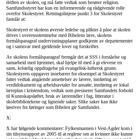
driften av skolen, og må fatte vedtak som berører religion.
Samfundsstyret har kun en informerende og rådgivende rolle
overfor Skolestyret. Retningslinjene punkt 3 for Skolestyret
fastslår at:
Skolestyret er skolens øverste ledelse og plikter å påse at skolen
drives i overensstemmelse med Bibelens lære, skolens
formålsparagraf undervisningsplaner godkjente av departementet
og i samsvar med gjeldende lover og forskrifter.
Av skolens formålsparagraf fremgår det at SSS i forståelse og
samarbeid med hjemmet, skal hjelpe til med å gi elevene en
sann, kristelig oppdragelse på evangelisk-luthersk grunn.
Skolestyrets oppgaver innebærer for eksempel at Skolestyret
fatter vedtak angående ansettelser av lærere, innføring av
verdidokument og arbeidsavtaler for ansatte, innføring av lokal
læreplan i kristendom, vedtak som presiserer Samfundets forhold
til Kunnskapsløftet, bruk av læremidler i fag, litteratur i
skolebibliotekene og lignende saker. Slike saker kan ikke
løsrives fra føringer som Bibelen gir Samfundet.
X:
X har følgende kommentarer: Fylkesmannen i Vest-Agder kom i
sin tilsynsrapport av 2005 til at reglene om at kvinner ikke kunne