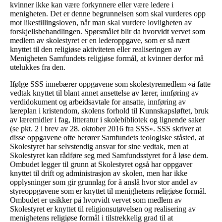
kvinner ikke kan være forkynnere eller være ledere i
menigheten. Det er denne begrunnelsen som skal vurderes opp
mot likestillingsloven, når man skal vurdere lovligheten av
forskjellsbehandlingen. Spørsmålet blir da hvorvidt vervet som
medlem av skolestyret er en lederoppgave, som er så nært
knyttet til den religiøse aktiviteten eller realiseringen av
Menigheten Samfundets religiøse formål, at kvinner derfor må
utelukkes fra den.
Ifølge SSS innebærer oppgavene som skolestyremedlem «å fatte
vedtak knyttet til blant annet ansettelse av lærer, innføring av
verdidokument og arbeidsavtale for ansatte, innføring av
læreplan i kristendom, skolens forhold til Kunnskapsløftet, bruk
av læremidler i fag, litteratur i skolebibliotek og lignende saker
(se pkt. 2 i brev av 28. oktober 2016 fra SSS». SSS skriver at
disse oppgavene ofte berører Samfundets teologiske ståsted, at
Skolestyret har selvstendig ansvar for sine vedtak, men at
Skolestyret kan rådføre seg med Samfundsstyret for å løse dem.
Ombudet legger til grunn at Skolestyret også har oppgaver
knyttet til drift og administrasjon av skolen, men har ikke
opplysninger som gir grunnlag for å anslå hvor stor andel av
styreoppgavene som er knyttet til menighetens religiøse formål.
Ombudet er usikker på hvorvidt vervet som medlem av
Skolestyret er knyttet til religionsutøvelsen og realisering av
menighetens religiøse formål i tilstrekkelig grad til at