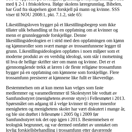
med § 2-1 i friskolelova. Ifølge skolens læregrunnlag, Bibelen,
har Gud fra skapelsen gjort forskjell på mann og kvinne. SSS
viser til NOU 2008:1, pkt. 7.1.2, side 65:
Likestillingsloven bygger på et likestillingsbegrep som ikke
tillater ulik behandling ut fra en oppfatning om at kvinner og
menn er grunnleggende forskjellige. Denne
likestillingsideologien er i strid med den oppfatningen om kjønn
og kjønnsroller som svært mange av trossamfunnene legger til
grunn. Likestillingsideologien oppfattes i noen miljøer som et
moderne produkt av en verdslig ideologi, som står i motsetning
til hva de hellige skrifter sier om mann og kvinne. Det er et
gjennomgående trekk at læren i de fleste religiøse trossamfunn
bygger på en oppfatning om kjønnene som forskjellige. Flere
trossamfunn presiserer at kjønnene like fullt er likeverdige.
Bestemmelsen om at kun menn kan velges som faste
medlemmer og varamedlemmer til Skolestyret ble vedtatt av
Samfundsstyret (menighetens øverste styre) i Fellesmøtet i 2013.
Spørsmålet om adgang til å velge kvinner til styrer innenfor
menigheten og menighetens skoler har vært diskutert i mange år,
og ble sist drøftet i fellesmøte i 2005 0g i 2009 før
Samfundsstyret tok det opp igjen i 2013. Bestemmelsen er
teologisk begrunnet, og var dermed omfattet av unntaket om
lovlig forskjellsbehandling i trossamfunn etter daværende