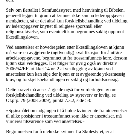
Selv om flertallet i Samfundsstyret, med henvisning til Bibelen,
generelt legger til grunn at kvinner ikke kan ha lederoppgaver i
menigheten, så er det altså kun forskjellsbehandling ved tildeling
av lederoppgaver knyttet til religiøse spørsmål eller
religionsutøvelse, som eventuelt kan begrunnes saklig opp mot
likestillingsloven.
Ved ansettelser er hovedregelen etter likestillingsloven at kjønn
må være en avgjørende (nødvendig) kvalifikasjon for å utføre
arbeidsoppgavene, begrunnet ut fra trossamfunnets lære, dersom
kjønn skal vektlegges. Det følger for øvrig også av direktiv
2006/54/EF artikkel 14 nr. 2 at vektlegging av kjønn ved
ansettelser kun kan skje der kjønn er et avgjørende yrkesmessig
krav, og forskjellsbehandlingen er saklig og forholdsmessig.
Dette kravet må anses å gjelde også for vurderingen av om
forskjellsbehandling ved tildeling av styreverv er lovlig, se
Ot.prp. 79 (2008-2009), punkt 7.3.2, side 53:
«Spørsmålet om adgangen til å holde kvinner ute fra utnevnelser
til ulike posisjoner i trossamfunnet som ikke er ansettelser, må
vurderes tilsvarende som ved ansettelser.»
Begrunnelsen for å utelukke kvinner fra Skolestyret, er at