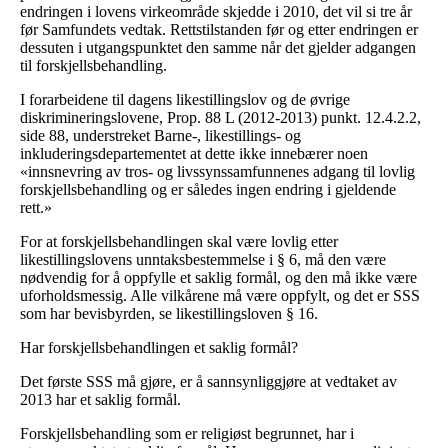
endringen i lovens virkeområde skjedde i 2010, det vil si tre år
før Samfundets vedtak. Rettstilstanden før og etter endringen er
dessuten i utgangspunktet den samme når det gjelder adgangen
til forskjellsbehandling.
I forarbeidene til dagens likestillingslov og de øvrige
diskrimineringslovene, Prop. 88 L (2012-2013) punkt. 12.4.2.2,
side 88, understreket Barne-, likestillings- og
inkluderingsdepartementet at dette ikke innebærer noen
«innsnevring av tros- og livssynssamfunnenes adgang til lovlig
forskjellsbehandling og er således ingen endring i gjeldende
rett.»
For at forskjellsbehandlingen skal være lovlig etter
likestillingslovens unntaksbestemmelse i § 6, må den være
nødvendig for å oppfylle et saklig formål, og den må ikke være
uforholdsmessig. Alle vilkårene må være oppfylt, og det er SSS
som har bevisbyrden, se likestillingsloven § 16.
Har forskjellsbehandlingen et saklig formål?
Det første SSS må gjøre, er å sannsynliggjøre at vedtaket av
2013 har et saklig formål.
Forskjellsbehandling som er religiøst begrunnet, har i