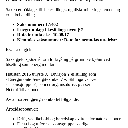
Saken er påklaget til Likestillings- og diskrimineringsnemnda og
er til behandling.
Saksnummer: 17/402
Lovgrunnlag: likestillingsloven § 5
Dato for uttalelse: 10.08.17
Nemndas saksnummer: Dato for nemndas uttalelse
:
Kva saka gjeld
Saka gjeld spørsmål om forbigåing på grunn av kjønn ved
tilsetting som energimontør.
Hausten 2016 utlyste X, Divisjon Y ei stilling som
«Energimontør/energitekniker Z». Stillinga var ved
stasjonsgruppe Z, som er organisatorisk plassert i
Nettdriftdivisjonen.
Av annonsen gjengir ombodet følgjande:
Arbeidsoppgaver:
Drift, vedlikehold og beredskap av transformatorstasjoner
Delta i og utføre stasjonsgruppens årlige