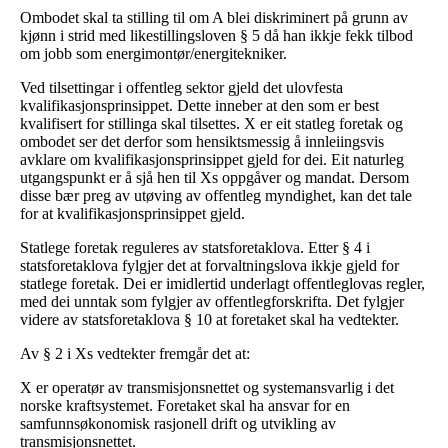
Ombodet skal ta stilling til om A blei diskriminert på grunn av
kjønn i strid med likestillingsloven § 5 då han ikkje fekk tilbod
om jobb som energimontør/energitekniker.
Ved tilsettingar i offentleg sektor gjeld det ulovfesta
kvalifikasjonsprinsippet. Dette inneber at den som er best
kvalifisert for stillinga skal tilsettes. X er eit statleg foretak og
ombodet ser det derfor som hensiktsmessig å innleiingsvis
avklare om kvalifikasjonsprinsippet gjeld for dei. Eit naturleg
utgangspunkt er å sjå hen til Xs oppgåver og mandat. Dersom
disse bær preg av utøving av offentleg myndighet, kan det tale
for at kvalifikasjonsprinsippet gjeld.
Statlege foretak reguleres av statsforetaklova. Etter § 4 i
statsforetaklova fylgjer det at forvaltningslova ikkje gjeld for
statlege foretak. Dei er imidlertid underlagt offentleglovas regler,
med dei unntak som fylgjer av offentlegforskrifta. Det fylgjer
videre av statsforetaklova § 10 at foretaket skal ha vedtekter.
Av § 2 i Xs vedtekter fremgår det at:
X er operatør av transmisjonsnettet og systemansvarlig i det
norske kraftsystemet. Foretaket skal ha ansvar for en
samfunnsøkonomisk rasjonell drift og utvikling av
transmisjonsnettet.