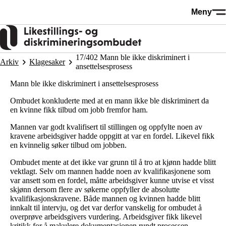
Hopp
Meny
til
hovedinnhold
17/402 Mann ble ikke diskriminert i
Arkiv
Klagesaker
ansettelsesprosess
Mann ble ikke diskriminert i ansettelsesprosess
Ombudet konkluderte med at en mann ikke ble diskriminert da
en kvinne fikk tilbud om jobb fremfor ham.
Mannen var godt kvalifisert til stillingen og oppfylte noen av
kravene arbeidsgiver hadde oppgitt at var en fordel. Likevel fikk
en kvinnelig søker tilbud om jobben.
Ombudet mente at det ikke var grunn til å tro at kjønn hadde blitt
vektlagt. Selv om mannen hadde noen av kvalifikasjonene som
var ansett som en fordel, måtte arbeidsgiver kunne utvise et visst
skjønn dersom flere av søkerne oppfyller de absolutte
kvalifikasjonskravene. Både mannen og kvinnen hadde blitt
innkalt til intervju, og det var derfor vanskelig for ombudet å
overprøve arbeidsgivers vurdering. Arbeidsgiver fikk likevel
kritikk for å makulere dokumentasjonen rundt prosessen.