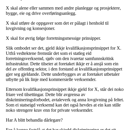
X skal alene eller sammen med andre planlegge og prosjektere,
bygge, eie og drive overføringsanlegg.
X skal utføre de oppgaver som det er pålagt i henhold til
lovgivning og konsesjoner.
X skal for øvrig følge forretningsmessige prinsipper.
Slik ombodet ser det, gjeld ikkje kvalifikasjonsprinsippet for X.
Utfrå vedtektene fremstår det som ei statleg eid
forretningsverksemd, sjølv om den ivaretar samfunnskritisk
infrastruktur. Dette tilseier at foretaket ikkje er å ansjå som ein
del av offentleg sektor, i den forstand at kvalifikasjonsprinsippet
gjer seg gjeldande. Dette underbygges av at foretaket utbetaler
utbytte på lik linje med kommersielle verksemder.
Ettersom kvalifikasjonsprinsippet ikkje gjeld for X, står dei noko
friare ved tilsettingar. Dette blir avgrensa av
diskrimineringsforbodet, avtaleverk og anna lovgivning på feltet.
Som ei statseigd verksemd kan det også hevdes at ein kan stille
noko strengere krav enn for private verksemder.
Har A blitt behandla dårlegare?
For å kunne fastslå at det har skjedd diskriminering er det eit