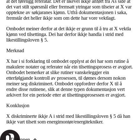
at det føreligg referatar. Det er likevel ikkje anført frå As side at
det vart stilt spørsmål eller fremsatt ytringar som tilseier at X var
opptekne av søkjaranes kjønn. Utfrå dokumentasjonen i saka,
fremstår det heller ikkje som om dette har vore vektlagt.
Ombodet meiner derfor at det ikkje er grunn til å tru at X vektla
kjønn ved tilsettinga. Dei har derfor ikkje handla i strid med
likestillingsloven § 5.
Merknad
X har i si forklaring til ombodet opplyst at dei har som rutine å
makulere notater og referater når ein tilsettingsprosess er avgjort.
Ombodet bemerker at slike rutiner vanskeleggjer ein
etterfølgjande kontroll av prosessen, til dømes dersom nokon
meiner seg diskriminert. Ombodet oppfordrer derfor X til å
endre disse rutinene, slik at denne typen dokumentasjon vert
arkivert for ein periode etter at tilsettingsprosessen er avgjort.
Konklusjon
X diskriminerte ikkje A i strid med likestillingsloven § 5 då han
ikkje vart tilsett som energimontør/energitekniker.
Til toppen