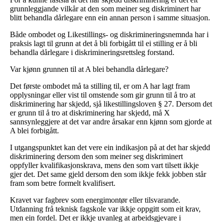
grunnleggjande vilkår at den som meiner seg diskriminert har
blitt behandla dårlegare enn ein annan person i samme situasjon.
Både ombodet og Likestillings- og diskrimineringsnemnda har i
praksis lagt til grunn at det å bli forbigått til ei stilling er å bli
behandla dårlegare i diskrimineringsrettsleg forstand.
Var kjønn grunnen til at A blei behandla dårlegare?
Det første ombodet må ta stilling til, er om A har lagt fram
opplysningar eller vist til omstende som gir grunn til å tro at
diskriminering har skjedd, sjå likestillingsloven § 27. Dersom det
er grunn til å tro at diskriminering har skjedd, må X
sannsynleggjere at det var andre årsakar enn kjønn som gjorde at
A blei forbigått.
I utgangspunktet kan det vere ein indikasjon på at det har skjedd
diskriminering dersom den som meiner seg diskriminert
oppfyller kvalifikasjonskrava, mens den som vart tilsett ikkje
gjer det. Det same gjeld dersom den som ikkje fekk jobben står
fram som betre formelt kvalifisert.
Kravet var fagbrev som energimontør eller tilsvarande.
Utdanning frå teknisk fagskole var ikkje oppgitt som eit krav,
men ein fordel. Det er ikkje uvanleg at arbeidsgjevare i