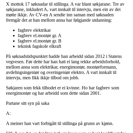
X mottok 17 søknadar til stillinga. A var blant søkjarane. Tre av
søkjarane, inkludert A, vart innkalt til intervju, men ein av dei
møtte ikkje. Av CV-en A sendte inn saman med søknaden
fremgår det at han mellom anna har følgjande utdanning:
fagbrev elektrikar
fagbrev el.montør gr. A
fagbrev el.montør gr. B
teknisk fagskole elkraft
På søknadstidspunktet hadde han arbeidd sidan 2012 i Statens
vegvesen. Før dette har han hatt ei lang rekke arbeidsforhold,
mellom anna som elektrikar, energimontør, montørformann,
avdelingsingeniør og overingeniør elektro. A vart innkalt til
intervju, men fikk ikkje tilbod om jobb.
Søkjaren som fekk tilbodet er ei kvinne. Ho har fagbrev som
energimontør og har arbeidd som dette sidan 2001.
Partane sitt syn på saka
A:
A meiner han vart forbigått til stillinga på grunn av kjønn.