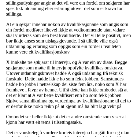
stillingsutlysingar angir at det vil vere ein fordel om søkjaren har
spesifikk utdanning eller erfaring utover det som er krava for
stillinga.
At ein søkjar innehar nokon av kvalifikasjonane som angis som
ein fordel medfører likevel ikkje at vedkommende utan vidare
skal vurderas som den best kvalifiserte. Det vil telle positivt, men
bør ikkje anses som utslagsgjevande. I så tilfelle ville også
utdanning og erfaring som oppgis som ein fordel i realiteten
kunne vere eit kvalifikasjonskrav.
X innkalte tre søkjarar til intervju, og A var ein av disse. Begge
søkjarane som møtte til intervju oppfylte kvalifikasjonskrava.
Utover utdanningskravet hadde A også utdanning frå teknisk
fagskule. Dette hadde ikkje ho som fekk jobben. Samstundes
hadde ho jobba i nettselskap dei siste fem åra, noko som X har
fremheve i favør av henne. Utfrå dette kan ikkje ombodet sjå at
det er klart at A var betre kvalifisert enn ho som fekk jobben.
Sjølve samanlikninga og vurderinga av kvalifikasjonane til dei to
er derfor ikke noko teikn på at kjønn må ha blitt lagt vekt på.
Ombodet ser heller ikkje at det er andre omstende som viser at
kjønn har vært eit tema i tilsettingssaka.
Det er vanskeleg å vurdere korleis intervjua har gått for seg utan