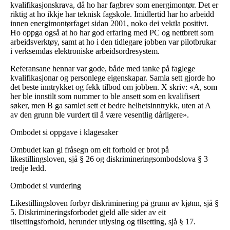
kvalifikasjonskrava, då ho har fagbrev som energimontør. Det er
riktig at ho ikkje har teknisk fagskole. Imidlertid har ho arbeidd
innen energimontørfaget sidan 2001, noko dei vektla positivt.
Ho oppga også at ho har god erfaring med PC og nettbrett som
arbeidsverktøy, samt at ho i den tidlegare jobben var pilotbrukar
i verksemdas elektroniske arbeidsordresystem.
Referansane hennar var gode, både med tanke på faglege
kvalifikasjonar og personlege eigenskapar. Samla sett gjorde ho
det beste inntrykket og fekk tilbod om jobben. X skriv: «A, som
her ble innstilt som nummer to ble ansett som en kvalifisert
søker, men B ga samlet sett et bedre helhetsinntrykk, uten at A
av den grunn ble vurdert til å være vesentlig dårligere».
Ombodet si oppgave i klagesaker
Ombudet kan gi fråsegn om eit forhold er brot på
likestillingsloven, sjå § 26 og diskrimineringsombodslova § 3
tredje ledd.
Ombodet si vurdering
Likestillingsloven forbyr diskriminering på grunn av kjønn, sjå §
5. Diskrimineringsforbodet gjeld alle sider av eit
tilsettingsforhold, herunder utlysing og tilsetting, sjå § 17.