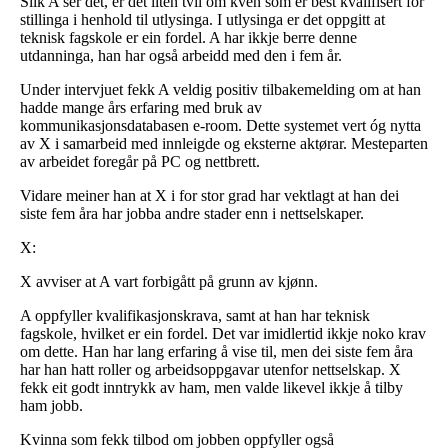
Slik A ser det, er det liten tvil om kven som er best kvalifisert for
stillinga i henhold til utlysinga. I utlysinga er det oppgitt at
teknisk fagskole er ein fordel. A har ikkje berre denne
utdanninga, han har også arbeidd med den i fem år.
Under intervjuet fekk A veldig positiv tilbakemelding om at han
hadde mange års erfaring med bruk av
kommunikasjonsdatabasen e-room. Dette systemet vert óg nytta
av X i samarbeid med innleigde og eksterne aktørar. Mesteparten
av arbeidet foregår på PC og nettbrett.
Vidare meiner han at X i for stor grad har vektlagt at han dei
siste fem åra har jobba andre stader enn i nettselskaper.
X:
X avviser at A vart forbigått på grunn av kjønn.
A oppfyller kvalifikasjonskrava, samt at han har teknisk
fagskole, hvilket er ein fordel. Det var imidlertid ikkje noko krav
om dette. Han har lang erfaring å vise til, men dei siste fem åra
har han hatt roller og arbeidsoppgavar utenfor nettselskap. X
fekk eit godt inntrykk av ham, men valde likevel ikkje å tilby
ham jobb.
Kvinna som fekk tilbod om jobben oppfyller også