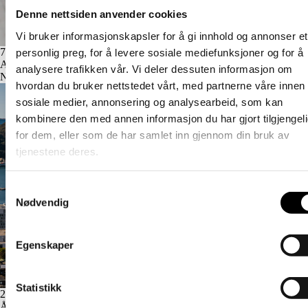
Denne nettsiden anvender cookies
Vi bruker informasjonskapsler for å gi innhold og annonser et
7 juli, 2026
personlig preg, for å levere sosiale mediefunksjoner og for å
Altfor mange kvinner opplever vold og overgrep
analysere trafikken vår. Vi deler dessuten informasjon om
Nyheter
Vold
hvordan du bruker nettstedet vårt, med partnerne våre innen
sosiale medier, annonsering og analysearbeid, som kan
kombinere den med annen informasjon du har gjort tilgjengel
for dem, eller som de har samlet inn gjennom din bruk av
tjenestene deres.
Samtykkevalg
Nødvendig
Egenskaper
Statistikk
23 juni, 2026
Ålesund kommune felt for manglende universell utforming på skole