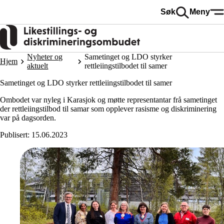
Hopp
Søk
Meny
til
hovedinnhold
Nyheter og
Sametinget og LDO styrker
Hjem
aktuelt
rettleiingstilbodet til samer
Sametinget og LDO styrker rettleiingstilbodet til samer
Ombodet var nyleg i Karasjok og møtte representantar frå sametinget
der rettleiingstilbod til samar som opplever rasisme og diskriminering
var på dagsorden.
Publisert:
15.06.2023