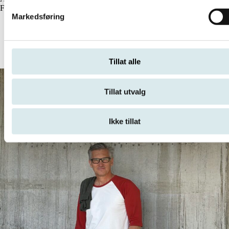
Funksjonsnedsettelse
Nyheter
Markedsføring
Relaterte artikler (viser siste publisert)
Les flere saker
Tillat alle
Tillat utvalg
Ikke tillat