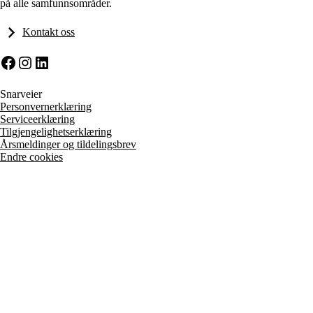
på alle samfunnsområder.
Kontakt oss
Facebook
Instagram
LinkedIn
Snarveier
Personvernerklæring
Serviceerklæring
Tilgjengelighetserklæring
Årsmeldinger og tildelingsbrev
Endre cookies