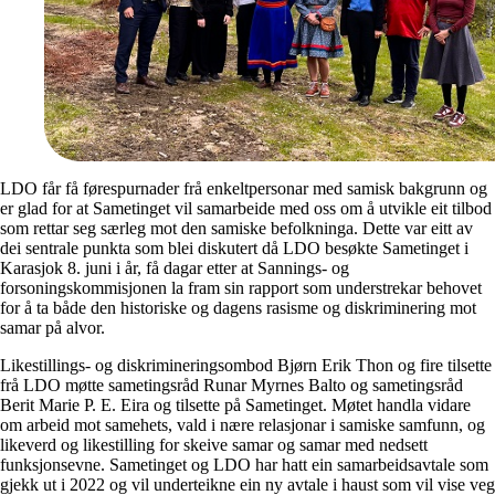
LDO får få førespurnader frå enkeltpersonar med samisk bakgrunn og
er glad for at Sametinget vil samarbeide med oss om å utvikle eit tilbod
som rettar seg særleg mot den samiske befolkninga. Dette var eitt av
dei sentrale punkta som blei diskutert då LDO besøkte Sametinget i
Karasjok 8. juni i år, få dagar etter at Sannings- og
forsoningskommisjonen la fram sin rapport som understrekar behovet
for å ta både den historiske og dagens rasisme og diskriminering mot
samar på alvor.
Likestillings- og diskrimineringsombod Bjørn Erik Thon og fire tilsette
frå LDO møtte sametingsråd Runar Myrnes Balto og sametingsråd
Berit Marie P. E. Eira og tilsette på Sametinget. Møtet handla vidare
om arbeid mot samehets, vald i nære relasjonar i samiske samfunn, og
likeverd og likestilling for skeive samar og samar med nedsett
funksjonsevne. Sametinget og LDO har hatt ein samarbeidsavtale som
gjekk ut i 2022 og vil underteikne ein ny avtale i haust som vil vise veg