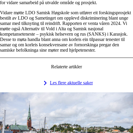
for vidare samarbeid på utvalde område og prosjekt.
Vidare møtte LDO Samisk Høgskole som utfører eit forskingsprosjekt
bestilt av LDO og Sametinget om opplevd diskriminering blant unge
samar med tilknyting til reindrift. Rapporten er venta våren 2024. Vi
møtte også Alternativ til Vold i Alta og Samisk nasjonal
kompetanseteneste – psykisk helsevern og rus (SANKS) i Karasjok.
Desse to møta handla blant anna om korleis ein tilpassar tenester til
samar og om korleis konsekvensane av fornorskinga pregar den
samiske befolkninga sine møter med hjelpetenester.
Relaterte artikler
Les flere aktuelle saker