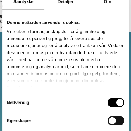
19.11.2025
Samtykke
Detaljer
Om
Julebord er ikke unntatt arbeidsmiljøloven
Julebordsesongen nærmer seg – og med den øker risikoen for seksuell
trakassering. Nytt verktøy skal gjøre det enklere å ta praten om hva
som er akseptabel oppførsel i forkant.
Denne nettsiden anvender cookies
Arbeidsliv
Nyheter
Vi bruker informasjonskapsler for å gi innhold og
annonser et personlig preg, for å levere sosiale
mediefunksjoner og for å analysere trafikken vår. Vi deler
dessuten informasjon om hvordan du bruker nettstedet
vårt, med partnerne våre innen sosiale medier,
annonsering og analysearbeid, som kan kombinere den
med annen informasjon du har gjort tilgjengelig for dem,
eller som de har samlet inn gjennom din bruk av
tjenestene deres.
Samtykkevalg
Nødvendig
Egenskaper