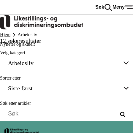
Hopp
Søk
Meny
til
hovedinnhold
Hjem
Arbeidsliv
12 søkeresultater
Nyheter og aktuelt
Velg kategori
Arbeidsliv
Sorter etter
Siste først
Søk etter artikler