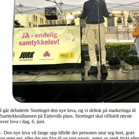
I går debatterte Stortinget den nye lova, og vi deltok på markeringa til
Samtykkealliansen på Eidsvolls plass. Stortinget skal offisielt røyste
over lova i dag, 6. juni.
– Den nye lova vil fange opp tilfelle der personen snur seg bort, græt
og seier nei, eller der ein frys til og vert passiv, anten av sterk frykt eller