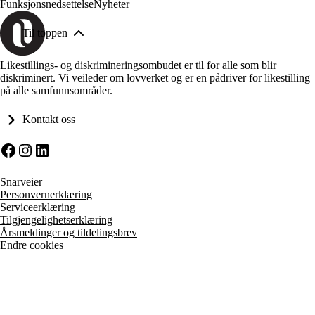
Funksjonsnedsettelse
Nyheter
Til toppen
Likestillings- og diskrimineringsombudet er til for alle som blir
diskriminert. Vi veileder om lovverket og er en pådriver for likestilling
på alle samfunnsområder.
Kontakt oss
Facebook
Instagram
LinkedIn
Snarveier
Personvernerklæring
Serviceerklæring
Tilgjengelighetserklæring
Årsmeldinger og tildelingsbrev
Endre cookies