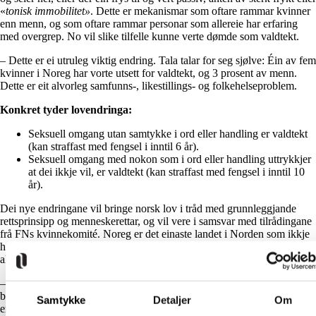
«
tonisk immobilitet»
. Dette er mekanismar som oftare rammar kvinner
enn menn, og som oftare rammar personar som allereie har erfaring
med overgrep. No vil slike tilfelle kunne verte dømde som valdtekt.
– Dette er ei utruleg viktig endring. Tala talar for seg sjølve: Éin av fem
kvinner i Noreg har vorte utsett for valdtekt, og 3 prosent av menn.
Dette er eit alvorleg samfunns-, likestillings- og folkehelseproblem.
Konkret tyder lovendringa:
Seksuell omgang utan samtykke i ord eller handling er valdtekt
(kan straffast med fengsel i inntil 6 år).
Seksuell omgang med nokon som i ord eller handling uttrykkjer
at dei ikkje vil, er valdtekt (kan straffast med fengsel i inntil 10
år).
Dei nye endringane vil bringe norsk lov i tråd med grunnleggjande
rettsprinsipp og menneskerettar, og vil vere i samsvar med tilrådingane
frå FNs kvinnekomité. Noreg er det einaste landet i Norden som ikkje
har hatt eit samtykkebasert straffebod, og heile 19 europeiske land har
allereie ei slik lov.
– Vi meiner òg at den nye lova vil ha ein førebyggjande effekt ved å
bidra til haldningsendring, og gjere det enklare å formidle kva valdtekt
Samtykke
Detaljer
Om
er. I dag er det svært mange unge som får informasjon om sex gjennom