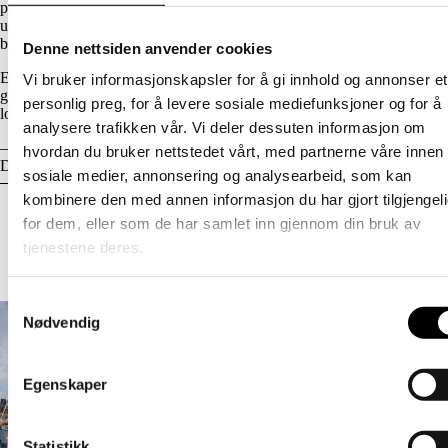
porno og internett. Dette bidreg til ein seksualkultur der mange unge er
usikre på kvar grensene går. Mange av dei seksuelle krenkingane skjer
blant ungdom og unge vaksne, seier Thon.
Denne nettsiden anvender cookies
Eit tydelegare lovverk kan gjere det lettare for den enkelte å forstå kvar
Vi bruker informasjonskapsler for å gi innhold og annonser et
grensa for det straffbare går. På denne måten vil den føreslåtte
personlig preg, for å levere sosiale mediefunksjoner og for å
lovteksten i større grad vere i tråd med legalitetsprinsippet.
analysere trafikken vår. Vi deler dessuten informasjon om
– No forventar vi eit tydeleg løft for seksualitetsundervisninga i skulen.
hvordan du bruker nettstedet vårt, med partnerne våre innen
Dette vil vi kjempe vidare for.
sosiale medier, annonsering og analysearbeid, som kan
kombinere den med annen informasjon du har gjort tilgjengel
Relaterte artikler
for dem, eller som de har samlet inn gjennom din bruk av
tjenestene deres.
Les flere aktuelle saker
Samtykkevalg
Nødvendig
Egenskaper
Statistikk