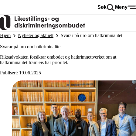
Hopp
Søk
Meny
til
hovedinnhold
Hjem
Nyheter og aktuelt
Svarar på uro om hatkriminalitet
Svarar på uro om hatkriminalitet
Riksadvokaten forsikrar ombodet og hatkrimnettverket om at
hatkriminalitet framleis har prioritet.
Publisert:
19.06.2025