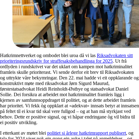
Hatkrimnettverket og ombodet blei uroa då vi las
Riksadvokaten sitt
prioriteringsrundskriv for straffesaksbehandlinga for 2025
. Ut frå
ordlyden i rundskrivet var det uklart om kampen mot hatkriminalitet
framleis skulle prioriterast. Vi sende derfor eit brev til Riksadvokaten
og uttrykte våre bekymringar. Den 22. mai hadde vi eit oppklarande og
konstruktivt møte med riksadvokat Jørn Sigurd Maurud,
førstestatsadvokat Heidi Reinholdt-Østbye og statsadvokat Daniel
Sollie. Dei forsikra at arbeidet mot hatkriminalitet framleis ligg i
kjernen av samfunnsoppdraget til politiet, og at dette arbeidet framleis
har prioritet. Vi fekk òg oppklart at «adekvat» innsats betyr at innsatsen
på feltet til ei kvar tid skal vere fullgod – og at han må styrkjast ved
behov. Dette er positive signal, og vi håpar endringane òg vil bidra til
ei positiv utvikling.
I etterkant av møtet blei
politiet si årlege hatkrimrapport publisert
, og
tala for 2024 viser nok ein gong ein auke i talet på anmeldelser – og