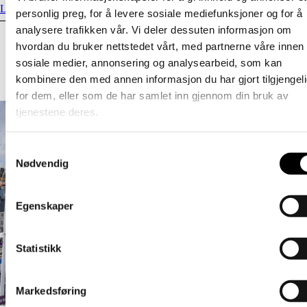
Les brevet her.
personlig preg, for å levere sosiale mediefunksjoner og for å
analysere trafikken vår. Vi deler dessuten informasjon om
Relaterte artikler
hvordan du bruker nettstedet vårt, med partnerne våre innen
sosiale medier, annonsering og analysearbeid, som kan
Les flere aktuelle saker
kombinere den med annen informasjon du har gjort tilgjengel
for dem, eller som de har samlet inn gjennom din bruk av
tjenestene deres.
Samtykkevalg
Nødvendig
Egenskaper
Statistikk
Markedsføring