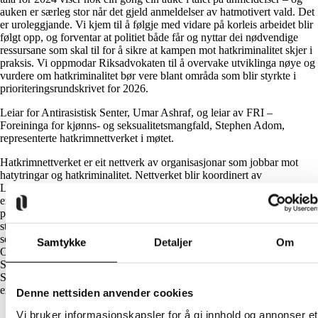
auken er særleg stor når det gjeld anmeldelser av hatmotivert vald. Det
er uroleggjande. Vi kjem til å følgje med vidare på korleis arbeidet blir
følgt opp, og forventar at politiet både får og nyttar dei nødvendige
ressursane som skal til for å sikre at kampen mot hatkriminalitet skjer i
praksis. Vi oppmodar Riksadvokaten til å overvake utviklinga nøye og
vurdere om hatkriminalitet bør vere blant områda som blir styrkte i
prioriteringsrundskrivet for 2026.
Leiar for Antirasistisk Senter, Umar Ashraf, og leiar av FRI –
Foreininga for kjønns- og seksualitetsmangfald, Stephen Adom,
representerte hatkrimnettverket i møtet.
Hatkrimnettverket er eit nettverk av organisasjonar som jobbar mot
hatytringar og hatkriminalitet. Nettverket blir koordinert av
Likestillings- og diskrimineringsombodet og er ein felles arena for
erfaringsutveksling, innsyn i ny kunnskap og koordinering av arbeidet
på feltet. Hatkrimnettverket ved Antirasistisk Senter, Den nasjonale
støttegruppa etter 22. juli, FRI – Foreininga for kjønns- og
seksualitetsmangfald, Mikkel Berg-Nordlie, seniorforskar ved NIBR-
Samtykke
Detaljer
Om
OsloMet, MiRA-Senteret, Norges Handikapforbund, Samerådets
Suodji/Suodje/Suaja-prosjekt, Skeiv Verden, Stopp Diskrimineringen,
Stopp hatprat og Likestillings- og diskrimineringsombodet sende i mars
eit brev til Riksadvokaten.
Denne nettsiden anvender cookies
Vi bruker informasjonskapsler for å gi innhold og annonser et