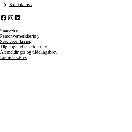
Kontakt oss
Facebook
Instagram
LinkedIn
Snarveier
Personvernerklæring
Serviceerklæring
Tilgjengelighetserklæring
Årsmeldinger og tildelingsbrev
Endre cookies