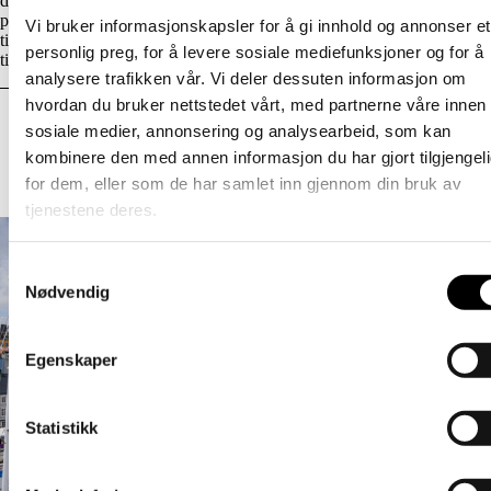
diskriminering, og menneskerettigheter inn som et grunnleggende
perspektiv i sitt videre arbeid, og oppfordrer kommisjonen
Vi bruker informasjonskapsler for å gi innhold og annonser et
til å vektlegge disse perspektivene også i sine konsekvensanalyser av
personlig preg, for å levere sosiale mediefunksjoner og for å
tiltak som foreslås.
analysere trafikken vår. Vi deler dessuten informasjon om
hvordan du bruker nettstedet vårt, med partnerne våre innen
Relaterte artikler
sosiale medier, annonsering og analysearbeid, som kan
kombinere den med annen informasjon du har gjort tilgjengel
Les flere aktuelle saker
for dem, eller som de har samlet inn gjennom din bruk av
tjenestene deres.
Samtykkevalg
Nødvendig
Egenskaper
Statistikk