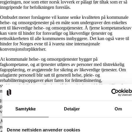
regjeringen, noe som etter norsk lovverk er pålagt før tiltak som er så
inngripende for befolkningen foreslås.
Ombudet mener forslagene vil kunne senke kvaliteten på kommunale
helse- og omsorgstjenester på en måte som undergraver den enkeltes
rett til likeverdige helse- og omsorgstjenester. Å fjerne kompetansekrav
kan være til hinder for forsvarlige og likeverdige tjenester og
rettssikkerheten til alle kommunens innbyggere. Det kan også være til
hinder for Norges evne til å ivareta sine internasjonale
konvensjonsforpliktelser.
At kommunale helse- og omsorgstjenester bygger på
fagkompetanse, og at tjenester utføres av personer med tilstrekkelig
fagopplæring, er avgjørende for sikring av likeverdige tjenester. Om
ufaglærte personell blir satt til generell helse, pleie- og
rehabiliteringsoppgaver øker faren for feilmedisinering,
svekket rehabiliteringstilbud og dårligere hjelpemiddelformidling for
mennesker med funksjonsnedsettelser, kronisk syke og eldre.
Har man ikke lenger tilgang til for eksempel
psykolog eller ergoterapeut, risikerer man at det for enkelte grupper blir
Samtykke
Detaljer
Om
vanskeligere å delta i samfunnslivet på en likeverdig måte.
Å sikre likestilling og ikke-diskriminering er grunnlovfestede
rettigheter. I vårt høringssvar ber vi kommisjonen ta likestilling, ikke-
Denne nettsiden anvender cookies