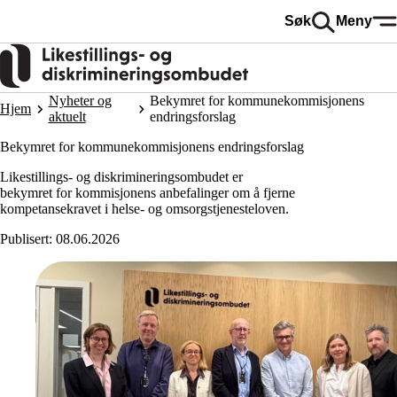
Hopp
Søk
Meny
til
hovedinnhold
Nyheter og
Bekymret for kommunekommisjonens
Hjem
aktuelt
endringsforslag
Bekymret for kommunekommisjonens endringsforslag
Likestillings- og diskrimineringsombudet er
bekymret for kommisjonens anbefalinger om å fjerne
kompetansekravet i helse- og omsorgstjenesteloven.
Publisert:
08.06.2026