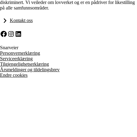
diskriminert. Vi veileder om lovverket og er en pådriver for likestilling
på alle samfunnsområder.
Kontakt oss
Facebook
Instagram
LinkedIn
Snarveier
Personvernerklæring
Serviceerklæring
Tilgjengelighetserklæring
Årsmeldinger og tildelingsbrev
Endre cookies