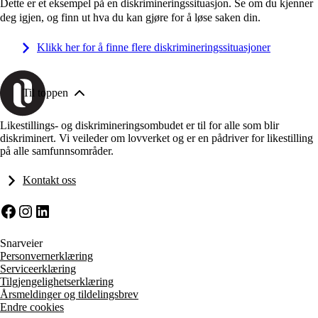
Dette er et eksempel på en diskrimineringssituasjon. Se om du kjenner
deg igjen, og finn ut hva du kan gjøre for å løse saken din.
Klikk her for å finne flere diskrimineringssituasjoner
Til toppen
Likestillings- og diskrimineringsombudet er til for alle som blir
diskriminert. Vi veileder om lovverket og er en pådriver for likestilling
på alle samfunnsområder.
Kontakt oss
Facebook
Instagram
LinkedIn
Snarveier
Personvernerklæring
Serviceerklæring
Tilgjengelighetserklæring
Årsmeldinger og tildelingsbrev
Endre cookies