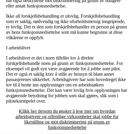
har også beskyttelse mot diskriminering på grunn av tidligere
eller antatt funksjonsnedsettelse.
Ikke all forskjellsbehandling er ulovlig. Forskjellsbehandling
som er saklig, nødvendig og ikke uforholdsmessig inngripende,
er lovlig. Det er den som forskjellsbehandler en person på grunn
av hens funksjonsnedsettelse som må kunne begrunne at disse
vilkårene er oppfylt.
I arbeidslivet
I arbeidslivet er det i noen tilfeller lov å direkte
forskjellsbehandle noen på grunn av funksjonsnedsettelse. For
eksempel vil godt syn være avgjørende for å jobbe som pilot.
Det er også et saklig krav å stille av hensyn til blant annet
passasjerenes sikkerhet. Arbeidsgivere har som hovedregel ikke
lov til å hente inn opplysninger om en arbeidssøkers
funksjonsnedsettelse. Det kan være lovlig hvis opplysningen har
avgjørende betydning for jobben som skal gjøres, slik som i
piloteksempelet over.
Klikk her dersom du ønsker å lese mer om hvordan
arbeidsgivere og offentlige virksomheter skal jobbe for
likestilling og mot diskriminering på grunn av
funksjonsnedsettelse