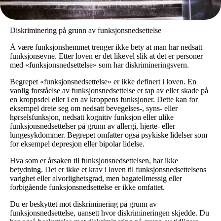
Diskriminering på grunn av funksjonsnedsettelse
Å være funksjonshemmet trenger ikke bety at man har nedsatt
funksjonsevne. Etter loven er det likevel slik at det er personer
med «funksjonsnedsettelse» som har diskrimineringsvern.
Begrepet «funksjonsnedsettelse» er ikke definert i loven. En
vanlig forståelse av funksjonsnedsettelse er tap av eller skade på
en kroppsdel eller i en av kroppens funksjoner. Dette kan for
eksempel dreie seg om nedsatt bevegelses-, syns- eller
hørselsfunksjon, nedsatt kognitiv funksjon eller ulike
funksjonsnedsettelser på grunn av allergi, hjerte- eller
lungesykdommer. Begrepet omfatter også psykiske lidelser som
for eksempel depresjon eller bipolar lidelse.
Hva som er årsaken til funksjonsnedsettelsen, har ikke
betydning. Det er ikke et krav i loven til funksjonsnedsettelsens
varighet eller alvorlighetsgrad, men bagatellmessig eller
forbigående funksjonsnedsettelse er ikke omfattet.
Du er beskyttet mot diskriminering på grunn av
funksjonsnedsettelse, uansett hvor diskrimineringen skjedde. Du