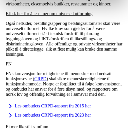
virksomheter, eksempelvis butikker, restauranter og kinoer.
Klikk her for å lese mer om universell utforming
Også nettsider, bestillingsapper og betalingsautomater skal være
universelt utformet. Hvilke krav som gjelder for å være
universelt utformet står i teknisk forskrift til plan- og
bygningsloven og i IKT-forskriften til likestillings- og
diskrimineringsloven. Alle offentlige og private virksomheter har
plikt til å tilrettelegge, slik at flest mulig kan bruke den samme
løsningen.
FN
FNs konvensjon for rettighetene til mennesker med nedsatt
funksjonsevne (
CRPD
) skal sikre menneskerettighetene til
funksjonshemmede. Norge er forpliktet til å følge konvensjonen,
og ombudet har ansvar for å føre tilsyn med, og rapportere om
norsk lov og offentlig forvaltning er i samsvar med den.
Les ombudets CRPD-rapport fra 2015 her
Les ombudets CRPD-rapport fra 2023 her
Et mer likestilt samfunn