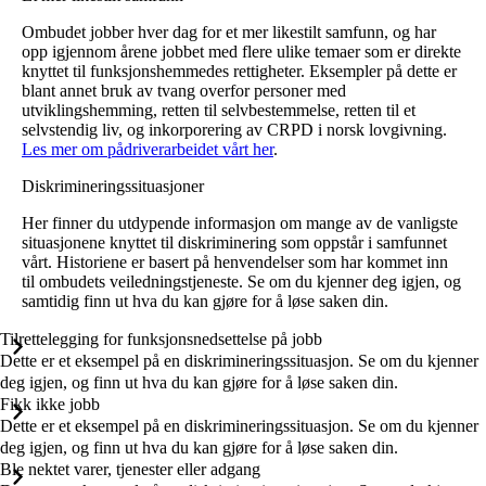
Ombudet jobber hver dag for et mer likestilt samfunn, og har
opp igjennom årene jobbet med flere ulike temaer som er direkte
knyttet til funksjonshemmedes rettigheter. Eksempler på dette er
blant annet bruk av tvang overfor personer med
utviklingshemming, retten til selvbestemmelse, retten til et
selvstendig liv, og inkorporering av CRPD i norsk lovgivning.
Les mer om pådriverarbeidet vårt her
.
Diskrimineringssituasjoner
Her finner du utdypende informasjon om mange av de vanligste
situasjonene knyttet til diskriminering som oppstår i samfunnet
vårt. Historiene er basert på henvendelser som har kommet inn
til ombudets veiledningstjeneste. Se om du kjenner deg igjen, og
samtidig finn ut hva du kan gjøre for å løse saken din.
Tilrettelegging for funksjonsnedsettelse på jobb
Dette er et eksempel på en diskrimineringssituasjon. Se om du kjenner
deg igjen, og finn ut hva du kan gjøre for å løse saken din.
Fikk ikke jobb
Dette er et eksempel på en diskrimineringssituasjon. Se om du kjenner
deg igjen, og finn ut hva du kan gjøre for å løse saken din.
Ble nektet varer, tjenester eller adgang