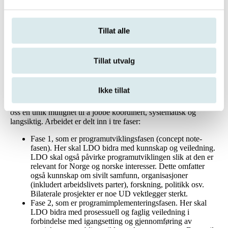
av omsorg og arbeid.
EØS-programområde 22 – Vold i nære relasjoner og
kjønnsbasert vold. Målet er å forebygge vold i nære
Tillat alle
relasjoner og kjønnsbasert vold, og gi utsatte beskyttelse
og bistand.
EØS-programområde 16 – Godt styresett, ansvarlige
institusjoner og gjennomsiktighet. Målet er å støtte opp
Tillat utvalg
under prosjekter og kampanjer, for å øke bevissthet og
styrke kvinners muligheter til å delta i politikk.
Ikke tillat
Gjennom slike prosjekter vil LDO få til samarbeid med sivilt
samfunn, aktuelle forskningsmiljøer, og departementer. Dette gir
oss en unik mulighet til å jobbe koordinert, systematisk og
langsiktig. Arbeidet er delt inn i tre faser:
Fase 1, som er programutviklingsfasen (concept note-
fasen). Her skal LDO bidra med kunnskap og veiledning.
LDO skal også påvirke programutviklingen slik at den er
relevant for Norge og norske interesser. Dette omfatter
også kunnskap om sivilt samfunn, organisasjoner
(inkludert arbeidslivets parter), forskning, politikk osv.
Bilaterale prosjekter er noe UD vektlegger sterkt.
Fase 2, som er programimplementeringsfasen. Her skal
LDO bidra med prosessuell og faglig veiledning i
forbindelse med igangsetting og gjennomføring av