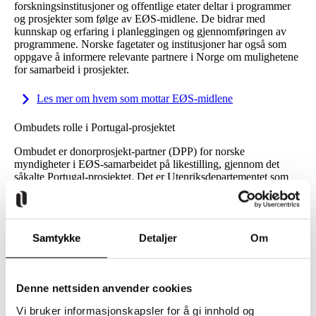
forskningsinstitusjoner og offentlige etater deltar i programmer
og prosjekter som følge av EØS-midlene. De bidrar med
kunnskap og erfaring i planleggingen og gjennomføringen av
programmene. Norske fagetater og institusjoner har også som
oppgave å informere relevante partnere i Norge om mulighetene
for samarbeid i prosjekter.
Les mer om hvem som mottar EØS-midlene
Ombudets rolle i Portugal-prosjektet
Ombudet er donorprosjekt-partner (DPP) for norske
myndigheter i EØS-samarbeidet på likestilling, gjennom det
såkalte Portugal-prosjektet. Det er Utenriksdepartementet som
har forhandlet fram dette likestillingsprogrammet med Portugal,
og oppnevnt ombudet som DPP. Her har vi en overordnet
rådgivende rolle, og er et bindeledd mellom det norske
Utenriksdepartementet, Financial Mechanism Office (FMO) i
Samtykke
Detaljer
Om
Brussel, og den portugisiske programoperatøren (PO).
Rollen som DPP handler om å bidra til at programmet for
samarbeid om likestilling med Portugal lykkes best mulig og
Denne nettsiden anvender cookies
oppnår gode resultater. Budsjett er på 6 millioner Euro, altså om
lag 60 millioner kroner. Innholdet i likestillingsprogrammet er
Vi bruker informasjonskapsler for å gi innhold og
Work-Life Balance and Gender Equality. Dette handler om