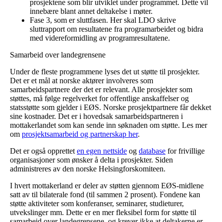
prosjektene som blir utviklet under programmet. Dette vil
innebære blant annet deltakelse i møter.
Fase 3, som er sluttfasen. Her skal LDO skrive
sluttrapport om resultatene fra programarbeidet og bidra
med videreformidling av programresultatene.
Samarbeid over landegrensene
Under de fleste programmene lyses det ut støtte til prosjekter.
Det er et mål at norske aktører involveres som
samarbeidspartnere der det er relevant. Alle prosjekter som
støttes, må følge regelverket for offentlige anskaffelser og
statsstøtte som gjelder i EØS. Norske prosjektpartnere får dekket
sine kostnader. Det er i hovedsak samarbeidspartneren i
mottakerlandet som kan sende inn søknaden om støtte. Les mer
om
prosjektsamarbeid og partnerskap her
.
Det er også opprettet
en egen nettside
og
database
for frivillige
organisasjoner som ønsker å delta i prosjekter. Siden
administreres av den norske Helsingforskomiteen.
I hvert mottakerland er deler av støtten gjennom EØS-midlene
satt av til bilaterale fond (til sammen 2 prosent). Fondene kan
støtte aktiviteter som konferanser, seminarer, studieturer,
utvekslinger mm. Dette er en mer fleksibel form for støtte til
samarbeid over landegrensene, og krever ikke at deltakerne er