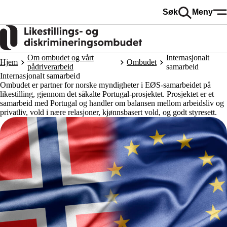
Hopp
Søk
Meny
til
hovedinnhold
Om ombudet og vårt
Internasjonalt
Hjem
Ombudet
pådriverarbeid
samarbeid
Internasjonalt samarbeid
Ombudet er partner for norske myndigheter i EØS-samarbeidet på
likestilling, gjennom det såkalte Portugal-prosjektet. Prosjektet er et
samarbeid med Portugal og handler om balansen mellom arbeidsliv og
privatliv, vold i nære relasjoner, kjønnsbasert vold, og godt styresett.