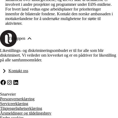
involvert i andre prosjekter og programmer under EØS-midlene.
For hvert land vedtas egne arbeidsplaner for prioriteringer
innenfor de bilaterale fondene. Kontakt den norske ambassaden i
mottakerlandene for å undersøke mulighetene for støtte til
aktiviteter.
Til toppen
Likestillings- og diskrimineringsombudet er til for alle som blir
diskriminert. Vi veileder om lovverket og er en pådriver for likestilling
på alle samfunnsområder.
Kontakt oss
Facebook
Instagram
LinkedIn
Snarveier
Personvernerklæring
Serviceerklæring
Tilgjengelighetserklæring
Årsmeldinger og tildelingsbrev
Endre cookies