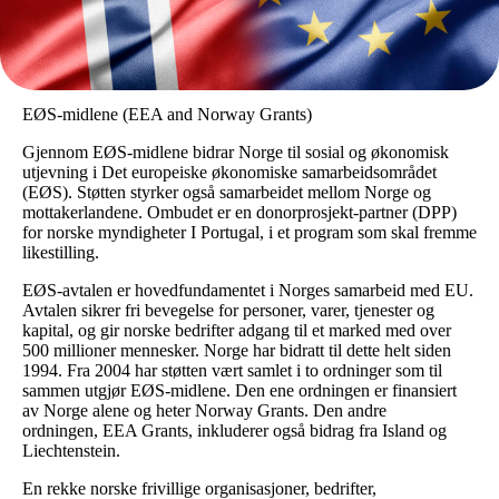
EØS-midlene (EEA and Norway Grants)
Gjennom EØS-midlene bidrar Norge til sosial og økonomisk
utjevning i Det europeiske økonomiske samarbeidsområdet
(EØS). Støtten styrker også samarbeidet mellom Norge og
mottakerlandene. Ombudet er en donorprosjekt-partner (DPP)
for norske myndigheter I Portugal, i et program som skal fremme
likestilling.
EØS-avtalen er hovedfundamentet i Norges samarbeid med EU.
Avtalen sikrer fri bevegelse for personer, varer, tjenester og
kapital, og gir norske bedrifter adgang til et marked med over
500 millioner mennesker. Norge har bidratt til dette helt siden
1994. Fra 2004 har støtten vært samlet i to ordninger som til
sammen utgjør EØS-midlene. Den ene ordningen er finansiert
av Norge alene og heter Norway Grants. Den andre
ordningen, EEA Grants, inkluderer også bidrag fra Island og
Liechtenstein.
En rekke norske frivillige organisasjoner, bedrifter,