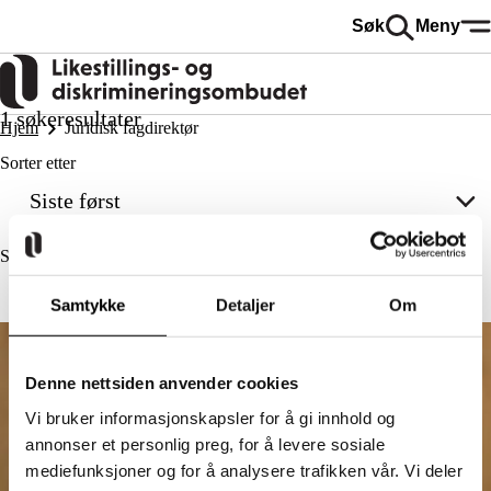
Hopp
Søk
Meny
til
hovedinnhold
1 søkeresultater
Hjem
Juridisk fagdirektør
Sorter etter
Siste først
Søk
Samtykke
Detaljer
Om
Denne nettsiden anvender cookies
Vi bruker informasjonskapsler for å gi innhold og
annonser et personlig preg, for å levere sosiale
mediefunksjoner og for å analysere trafikken vår. Vi deler