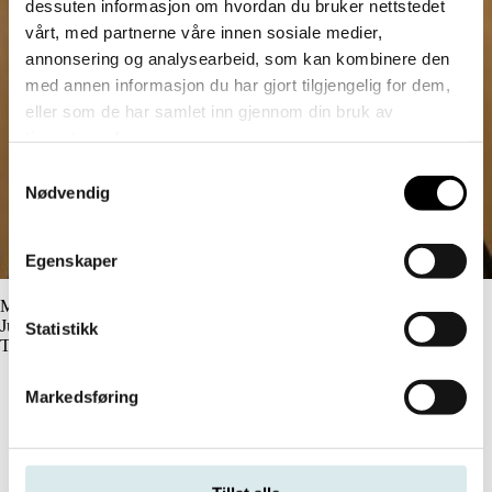
dessuten informasjon om hvordan du bruker nettstedet
vårt, med partnerne våre innen sosiale medier,
annonsering og analysearbeid, som kan kombinere den
med annen informasjon du har gjort tilgjengelig for dem,
eller som de har samlet inn gjennom din bruk av
tjenestene deres.
Samtykkevalg
Nødvendig
Egenskaper
Margrethe Søbstad
Juridisk fagdirektør
Statistikk
Tilsynsavdelingen
Markedsføring