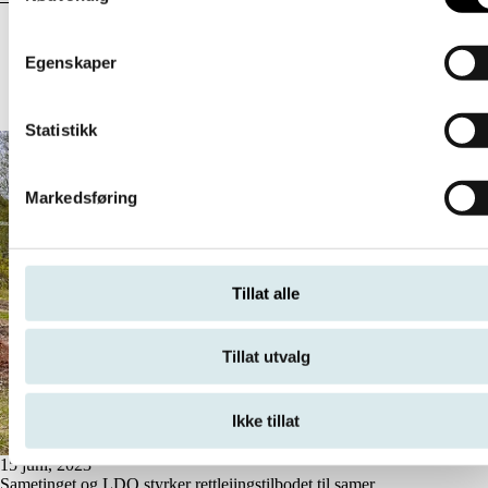
Relaterte artikler
Egenskaper
Les flere aktuelle saker
Statistikk
Markedsføring
Tillat alle
Tillat utvalg
Ikke tillat
15 juni, 2023
Sametinget og LDO styrker rettleiingstilbodet til samer