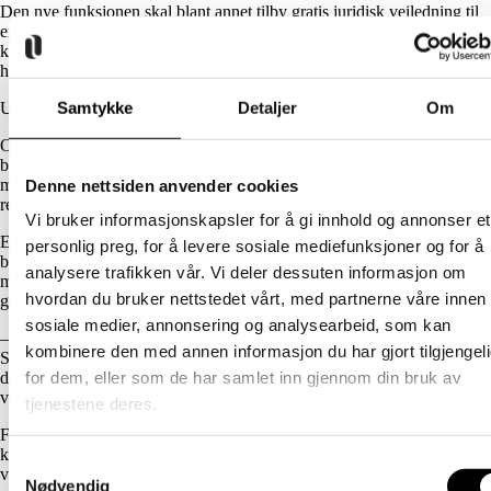
Den nye funksjonen skal blant annet tilby gratis juridisk veiledning til
enkeltpersoner som opplever diskriminering. Den skal også bidra med
kompetanseheving til lokale aktører, og være en pådriver for
holdningsskapende arbeid.
Samtykke
Detaljer
Om
Utbredt diskriminering av samer
Ombudets nye tilstedeværelse i Nord-Norge er en direkte respons på
behovene som har blitt avdekket gjennom tilbakemeldinger fra samiske
miljøer og forskning som peker på omfattende diskriminering og hets i
Denne nettsiden anvender cookies
regionen.
Vi bruker informasjonskapsler for å gi innhold og annonser et
En gjennomgang av 15 studier om omfang av diskriminering viser
personlig preg, for å levere sosiale mediefunksjoner og for å
betydelig høyere forekomst av diskriminering, vold, trusler og
analysere trafikken vår. Vi deler dessuten informasjon om
mobbing av samer i alle aldersgrupper, sammenlignet med den
hvordan du bruker nettstedet vårt, med partnerne våre innen
generelle befolkningen.
sosiale medier, annonsering og analysearbeid, som kan
– Rasisme og diskriminering av samer er en stor likestillingsutfordring.
kombinere den med annen informasjon du har gjort tilgjengel
Samtidig er det en gruppe vi som ombud ikke når godt nok ut til, og
for dem, eller som de har samlet inn gjennom din bruk av
det ønsker vi å gjøre noe med. Ombudsfunksjonen i Nord-Norge skal
være en tydelig stemme for rettferdighet og inkludering, sier Thon.
tjenestene deres.
Filialen vil samarbeide med lokale aktører, inkludert Sametinget,
kommuner, frivillige organisasjoner og andre offentlige og private
Samtykkevalg
virksomheter.
Nødvendig