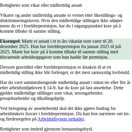
Rettigheter som vikar eller midlertidig ansatt
Vikarer og andre midlertidig ansatte er vernet etter likestillings- og
diskrimineringsloven. Hvis den midlertidige stillingen ikke utløper
mens du er i foreldrepermisjon, har du i utgangspunktet krav på å
komme tilbake til samme stilling.
Eksempel
: Marte er ansatt i et to års vikariat som varer til 20.
desember 2025. Hun har foreldrepermisjon fra januar 2025 til juli
2025. Marte har krav på å komme tilbake til samme stilling med
tilsvarende arbeidsoppgaver som hun hadde før permisjon.
Dersom graviditet eller foreldrepermisjon er årsaken til at en
midlertidig stilling ikke blir forlenget, er det mest sannsynlig lovbrudd.
Har du vært sammenhengende midlertidig ansatt i minst tre eller fire år
etter arbeidsmiljøloven § 14-9, har du krav på fast ansettelse. Dette
gjelder midlertidige stillinger som vikar, sesongarbeider,
prosjektarbeider og tilkallingshjelp.
Ved beregning av ansettelsestid skal det ikke gjøres fradrag for
arbeidstakers fravær i foreldrepermisjon. Du kan lese nærmere om tre-
og fireårsregelen på
Arbeidstilsynets nettsider
.
Rettigheter som innleid gjennom bemanningsbyrå