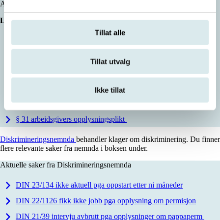
Aktuelt lovverk
Likestillings- og diskrimineringsloven
Tillat alle
§ 6 hovedregel
§ 9 unntak
Tillat utvalg
§ 10 absolutt forbud i tredje avsnitt
§ 29 arbeidsliv
Ikke tillat
§ 30 spørreforbud
§ 31 arbeidsgivers opplysningsplikt
Diskrimineringsnemnda
behandler klager om diskriminering. Du finner
flere relevante saker fra nemnda i boksen under.
Aktuelle saker fra Diskrimineringsnemnda
DIN 23/134 ikke aktuell pga oppstart etter ni måneder
DIN 22/1126 fikk ikke jobb pga opplysning om permisjon
DIN 21/39 intervju avbrutt pga opplysninger om pappaperm