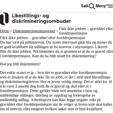
Hopp
Søk
Meny
til
hovedinnhold
Fikk ikke jobben – graviditet eller
Hjem
Diskrimineringssituasjoner
foreldrepermisjon
Fikk ikke jobben – graviditet eller foreldrepermisjon
Du har vært på jobbintervju. Du synes intervjuet gikk bra og mener du
er godt kvalifisert for stillingen ut fra kravene i utlysningen. Likevel
fikk du ikke jobben. Nå mistenker du at grunnen er at du er gravid eller
i foreldrepermisjon. Kan du ha blitt utsatt for diskriminering?
Har jeg blitt diskriminert?
Det enkle svaret er ja – hvis det er graviditet eller foreldrepermisjon
som er årsaken til at du ikke får en jobb, er det i strid med likestillings-
og diskrimineringsloven. Her er loven veldig streng. Det er aldri lov til
å la være å ansette deg fordi du er gravid og skal eller er i
foreldrepermisjon. Dette gjelder både ved ansettelse i faste og
midlertidige stillinger, tildeling av oppdrag og forlengelse av
midlertidig stilling. Arbeidsgiver kan ikke legge negativ vekt på
graviditet eller foreldrepermisjon når de velger ut hvem som skal kalles
inn til intervju eller rangerer hvilken søker som er best kvalifisert.