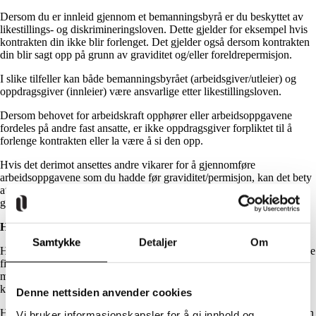
Dersom du er innleid gjennom et bemanningsbyrå er du beskyttet av
likestillings- og diskrimineringsloven. Dette gjelder for eksempel hvis
kontrakten din ikke blir forlenget. Det gjelder også dersom kontrakten
din blir sagt opp på grunn av graviditet og/eller foreldrepermisjon.
I slike tilfeller kan både bemanningsbyrået (arbeidsgiver/utleier) og
oppdragsgiver (innleier) være ansvarlige etter likestillingsloven.
Dersom behovet for arbeidskraft opphører eller arbeidsoppgavene
fordeles på andre fast ansatte, er ikke oppdragsgiver forpliktet til å
forlenge kontrakten eller la være å si den opp.
Hvis det derimot ansettes andre vikarer for å gjennomføre
arbeidsoppgavene som du hadde før graviditet/permisjon, kan det bety
at du har blitt forskjellsbehandlet på grunn av
graviditet/foreldrepermisjon. Det er ulovlig.
Hva gjør jeg nå?
Samtykke
Detaljer
Om
Hvis du vet at graviditet eller foreldrepermisjon er årsaken til at du ikke
fikk jobben, ta kontakt med oss eller fagforeningen din så raskt som
mulig. Når arbeidsgiver har inngått arbeidsavtale med en annen søker,
kan ikke du få stillingen selv om du har blitt diskriminert.
Denne nettsiden anvender cookies
Hvis du ikke vet hva som er årsaken, kan du starte med om å be om en
Vi bruker informasjonskapsler for å gi innhold og