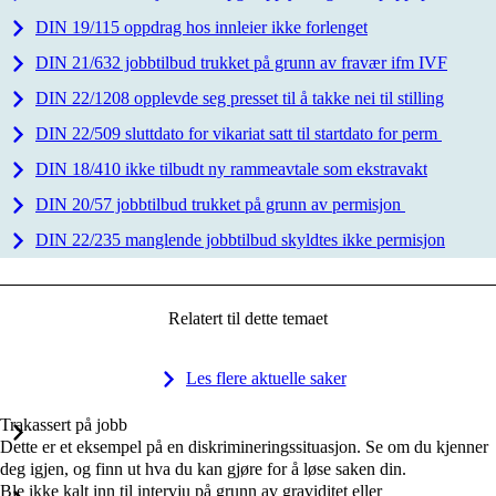
DIN 19/115 oppdrag hos innleier ikke forlenget
DIN 21/632 jobbtilbud trukket på grunn av fravær ifm IVF
DIN 22/1208 opplevde seg presset til å takke nei til stilling
DIN 22/509 sluttdato for vikariat satt til startdato for perm
DIN 18/410 ikke tilbudt ny rammeavtale som ekstravakt
DIN 20/57 jobbtilbud trukket på grunn av permisjon
DIN 22/235 manglende jobbtilbud skyldtes ikke permisjon
Relatert til dette temaet
Les flere aktuelle saker
Trakassert på jobb
Dette er et eksempel på en diskrimineringssituasjon. Se om du kjenner
deg igjen, og finn ut hva du kan gjøre for å løse saken din.
Ble ikke kalt inn til intervju på grunn av graviditet eller