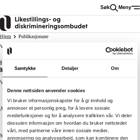
Hopp
Søk
Meny
til
hovedinnhold
Hjem
Publikasjonane
Våre publikasjoner
Her finner du en oversikt over brev, rapporter og
Samtykke
Detaljer
Om
163 søkeresultater
høringer.
Velg publikasjon
Denne nettsiden anvender cookies
Alle publikasjoner
Vi bruker informasjonskapsler for å gi innhold og
annonser et personlig preg, for å levere sosiale
År
mediefunksjoner og for å analysere trafikken vår. Vi deler
Alle
dessuten informasjon om hvordan du bruker nettstedet
vårt, med partnerne våre innen sosiale medier,
Søk
annonsering og analysearbeid, som kan kombinere den