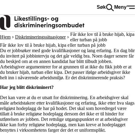
Hopp
Søk
Meny
til
hovedinnhold
Får ikke lov til å bruke hijab, kipa
Hjem
Diskrimineringssituasjoner
eller turban på jobb
Får ikke lov til å bruke hijab, kipa eller turban på jobb
Du er jobbsøker med gode kvalifikasjoner og lang erfaring. En dag blir
du invitert på jobbintervju og det går veldig bra. Noen dager senere får
du beskjed om at en annen kandidat har blitt tilbudt jobben.
Arbeidsgiver argumenterer for at grunnen til at ikke du fikk jobb er at
du bruker hijab, turban eller kipa. Det passer ifølge arbeidsgiver ikke
helt inn i nåværende arbeidsmiljø. Er det diskriminerende praksis?
Har jeg blitt diskriminert?
Det kan være at du er utsatt for diskriminering. En arbeidsgiver skal
måle arbeidstakere etter kvalifikasjoner og erfaring, ikke etter hva slags
religiøst hodeplagg de har på hodet. Det skal som hovedregel være
tillatt å bruke religiøse hodeplagg dersom det ikke er til hinder for
utførelsen av jobben. Det rettslige utgangspunktet er at arbeidsgiver
ikke kan forby religiøse hodeplagg, men kan kreve at hodeplagget
benyttes i virksomhetens farger der det er uniformsplikt.