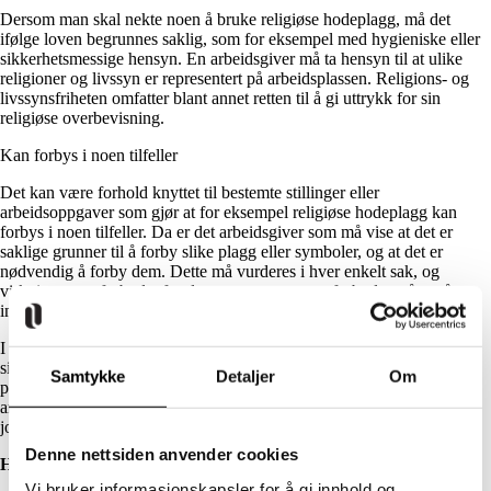
Dersom man skal nekte noen å bruke religiøse hodeplagg, må det
ifølge loven begrunnes saklig, som for eksempel med hygieniske eller
sikkerhetsmessige hensyn. En arbeidsgiver må ta hensyn til at ulike
religioner og livssyn er representert på arbeidsplassen. Religions- og
livssynsfriheten omfatter blant annet retten til å gi uttrykk for sin
religiøse overbevisning.
Kan forbys i noen tilfeller
Det kan være forhold knyttet til bestemte stillinger eller
arbeidsoppgaver som gjør at for eksempel religiøse hodeplagg kan
forbys i noen tilfeller. Da er det arbeidsgiver som må vise at det er
saklige grunner til å forby slike plagg eller symboler, og at det er
nødvendig å forby dem. Dette må vurderes i hver enkelt sak, og
virkningen av forbudet for dem som rammes av forbudet må også
inngå i vurderingen av om et slikt forbud er lovlig.
I 2014 kom Diskrimineringsnemnda til at ansatte som utfører
sikkerhetskontroll på Gardermoen kunne nektes å bære religiøse og
Samtykke
Detaljer
Om
politiske symboler på jobb ut fra en konkret vurdering av
arbeidsoppgavene og betydningen av tillit og nøytralitet i
jobbsituasjonen.
Denne nettsiden anvender cookies
Hva gjør jeg nå?
Vi bruker informasjonskapsler for å gi innhold og