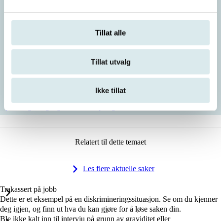
DIN 18/48 lovlig å stille krav om håndhilsing
DIN 18/30 fikk ikke lov til å bruke hijab med uniform
Tillat alle
LDN 2/2017 sykehjem forbød bruk av religiøse plagg
LDN 2/2014 kontrollør fikk ikke bruke religiøst hodeplagg
Tillat utvalg
LDN 35/2014 lovlig å nekte kontrollør langt skjegg
LDN 26/2014 lovlig å nekte bruk av religiøse symboler på TV
Ikke tillat
Borgarting lagmannsrett – pålagt å arbeide med bukser
Relatert til dette temaet
Les flere aktuelle saker
Trakassert på jobb
Dette er et eksempel på en diskrimineringssituasjon. Se om du kjenner
deg igjen, og finn ut hva du kan gjøre for å løse saken din.
Ble ikke kalt inn til intervju på grunn av graviditet eller